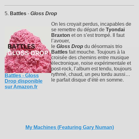
5.
Battles
-
Gloss Drop
On les croyait perdus, incapables de
se remettre du départ de
Tyondai
Braxton
et on s’est trompé. Il faut
l’avouer,
le
Gloss Drop
du désormais trio
Battles
fait mouche. Toujours à la
croisée des chemins entre musique
électronique, noise expérimentale et
post-rock, l’album est tendu, toujours
rythmé, chaud, un peu tordu aussi…
Battles - Gloss
le parfait disque d’été en somme.
Drop disponible
sur Amazon.fr
My Machines (Featuring Gary Numan)