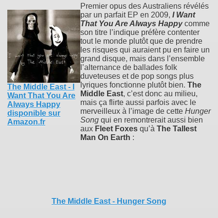
Premier opus des Australiens révélés
par un parfait EP en 2009,
I Want
That You Are Always Happy
comme
son titre l’indique préfère contenter
tout le monde plutôt que de prendre
les risques qui auraient pu en faire un
grand disque, mais dans l’ensemble
l’alternance de ballades folk
duveteuses et de pop songs plus
lyriques fonctionne plutôt bien.
The
The Middle East - I
Middle East
, c’est donc au milieu,
Want That You Are
mais ça flirte aussi parfois avec le
Always Happy
merveilleux à l’image de cette
Hunger
disponible sur
Song
qui en remontrerait aussi bien
Amazon.fr
aux
Fleet Foxes
qu’à
The Tallest
Man On Earth
:
The Middle East - Hunger Song