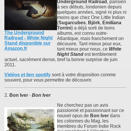
Underground Railroad
, parisien
à ses débuts, londonien depuis
quelques années, signé ni plus ni
moins que chez One Little Indian
(
Sugarcubes
,
Björk
,
Emilíana
Torrini
) a déjà sorti de bons
The Underground
albums, est connu outre-
Railroad - White Night
Atlantique, mais franchement on
Stand disponible sur
découvre. Tant mieux pour eux,
Amazon.fr
tant mieux pour nous, ce
White
Night Stand
est terriblement
actuel, sacrément dense, bref la bonne surprise de juin
2011.
Vidéos et lien spotify
sont à votre disposition comme
souvent, pour vous permettre de découvrir.
2.
Bon Iver
-
Bon Iver
Ne cherchez pas un avis
passionné et passionnant sur ce
nouvel opus de
Bon Iver
dans
les colonnes du Mag, les
membres du Forum Indie Rock