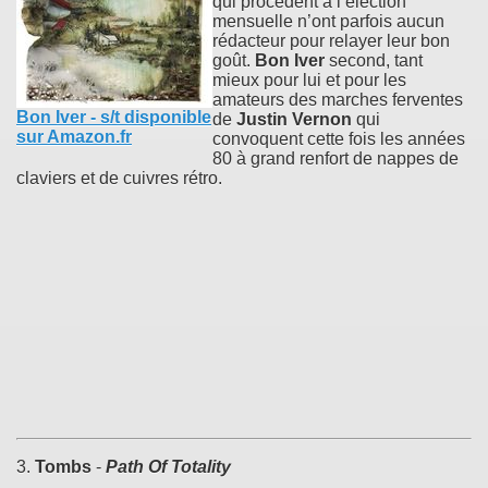
qui procèdent à l’élection
mensuelle n’ont parfois aucun
rédacteur pour relayer leur bon
goût.
Bon Iver
second, tant
mieux pour lui et pour les
amateurs des marches ferventes
Bon Iver - s/t disponible
de
Justin Vernon
qui
sur Amazon.fr
convoquent cette fois les années
80 à grand renfort de nappes de
claviers et de cuivres rétro.
3.
Tombs
-
Path Of Totality