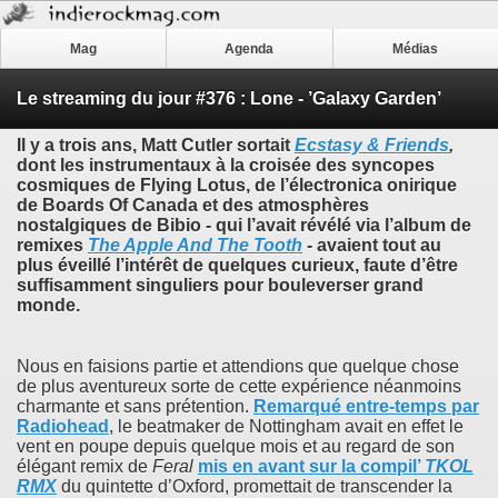
Mag
Agenda
Médias
Le streaming du jour #376 : Lone - ’Galaxy Garden’
Il y a trois ans,
Matt Cutler
sortait
Ecstasy & Friends
,
dont les instrumentaux à la croisée des syncopes
cosmiques de
Flying Lotus
, de l’électronica onirique
de
Boards Of Canada
et des atmosphères
nostalgiques de
Bibio
- qui l’avait révélé via l’album de
remixes
The Apple And The Tooth
- avaient tout au
plus éveillé l’intérêt de quelques curieux, faute d’être
suffisamment singuliers pour bouleverser grand
monde.
Nous en faisions partie et attendions que quelque chose
de plus aventureux sorte de cette expérience néanmoins
charmante et sans prétention.
Remarqué entre-temps par
Radiohead
, le beatmaker de Nottingham avait en effet le
vent en poupe depuis quelque mois et au regard de son
élégant remix de
Feral
mis en avant sur la compil’
TKOL
RMX
du quintette d’Oxford, promettait de transcender la