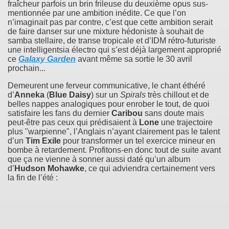
fraîcheur parfois un brin frileuse du deuxième opus sus-
mentionnée par une ambition inédite. Ce que l’on
n’imaginait pas par contre, c’est que cette ambition serait
de faire danser sur une mixture hédoniste à souhait de
samba stellaire, de transe tropicale et d’IDM rétro-futuriste
une intelligentsia électro qui s’est déjà largement approprié
ce
Galaxy Garden
avant même sa sortie le 30 avril
prochain...
Demeurent une ferveur communicative, le chant éthéré
d’
Anneka
(
Blue Daisy
) sur un
Spirals
très chillout et de
belles nappes analogiques pour enrober le tout, de quoi
satisfaire les fans du dernier
Caribou
sans doute mais
peut-être pas ceux qui prédisaient à
Lone
une trajectoire
plus "warpienne", l’Anglais n’ayant clairement pas le talent
d’un
Tim Exile
pour transformer un tel exercice mineur en
bombe à retardement. Profitons-en donc tout de suite avant
que ça ne vienne à sonner aussi daté qu’un album
d’
Hudson Mohawke
, ce qui adviendra certainement vers
la fin de l’été :