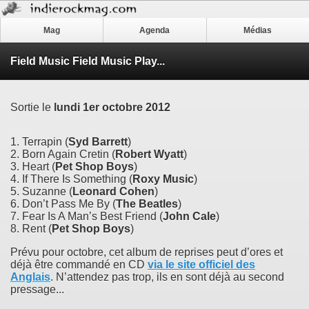
Mag
Agenda
Médias
Field Music Field Music Play...
Sortie le
lundi 1er octobre 2012
1. Terrapin (
Syd Barrett
)
2. Born Again Cretin (
Robert Wyatt
)
3. Heart (
Pet Shop Boys
)
4. If There Is Something (
Roxy Music
)
5. Suzanne (
Leonard Cohen
)
6. Don’t Pass Me By (
The Beatles
)
7. Fear Is A Man’s Best Friend (
John Cale
)
8. Rent (
Pet Shop Boys
)
Prévu pour octobre, cet album de reprises peut d’ores et
déjà être commandé en CD
via le site officiel des
Anglais
. N’attendez pas trop, ils en sont déjà au second
pressage...