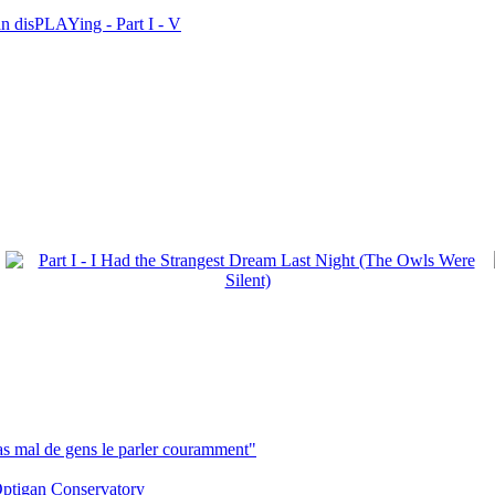
n disPLAYing - Part I - V
pas mal de gens le parler couramment"
ptigan Conservatory