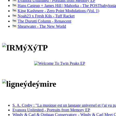
Evanora Unlimited - Portraits from Memory EP
Hans Castrup + James Hill | Mahorka - The POSTbabylonia
King Kashmere - Zero Point Modulations (Vol. 1)
Noah23 x Fresh Kils - Tuff Racket
The Durutti Column - Renascent
Shearwater - The New World
S. A. Cosby : "La musique est un langage universel et j’ai vu 
Evanora Unlimited - Portraits from Memory EP
Windy & Carl & Optigan Conservatory - Windy & Carl Meet O