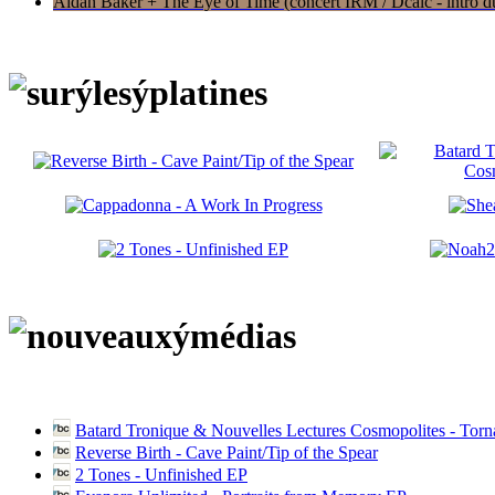
Aidan Baker + The Eye of Time (concert IRM / Dcalc - intro du 
Batard Tronique & Nouvelles Lectures Cosmopolites - Tor
Reverse Birth - Cave Paint/Tip of the Spear
2 Tones - Unfinished EP