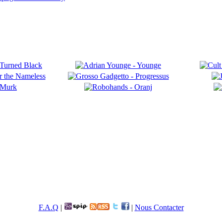
F.A.Q
|
|
Nous Contacter