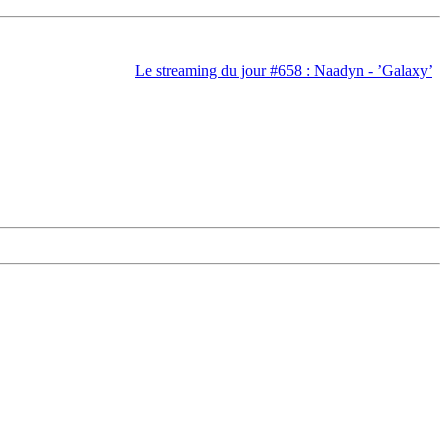
Le streaming du jour #658 : Naadyn - ’Galaxy’