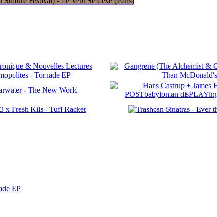
Sulfure Festival) - Le Vent Se Lève (Paris)
nade EP