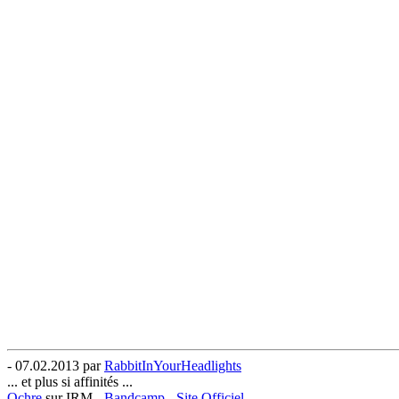
- 07.02.2013 par
RabbitInYourHeadlights
... et plus si affinités ...
Ochre
sur IRM -
Bandcamp
-
Site Officiel