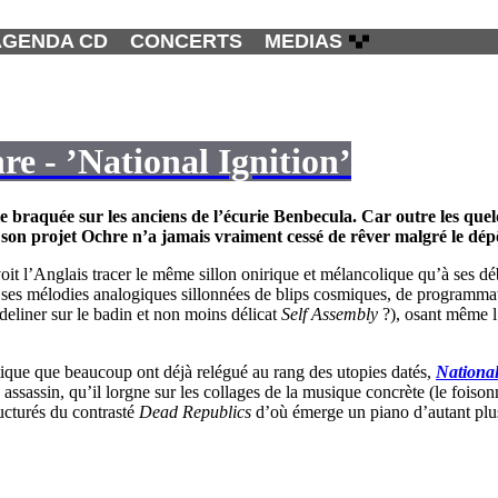
AGENDA CD
CONCERTS
MEDIAS
e - ’National Ignition’
le braquée sur les anciens de l’écurie Benbecula. Car outre les que
a son projet
Ochre
n’a jamais vraiment cessé de rêver malgré le dépô
oit l’Anglais tracer le même sillon onirique et mélancolique qu’à ses déb
 ses mélodies analogiques sillonnées de blips cosmiques, de programmati
eliner sur le badin et non moins délicat
Self Assembly
?), osant même l’
ique que beaucoup ont déjà relégué au rang des utopies datés,
National
assassin, qu’il lorgne sur les collages de la musique concrète (le foiso
ructurés du contrasté
Dead Republics
d’où émerge un piano d’autant plus