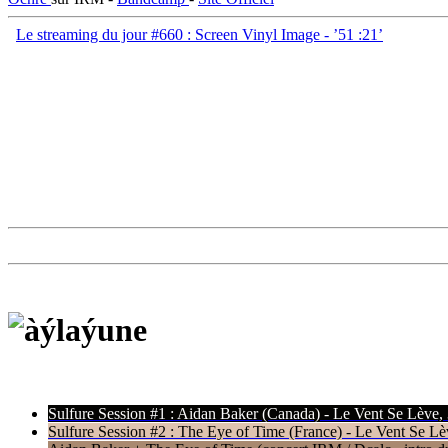
Le streaming du jour #660 : Screen Vinyl Image - ’51​ :​21’
Sulfure Session #1 : Aidan Baker (Canada) - Le Vent Se Lève,
Sulfure Session #2 : The Eye of Time (France) - Le Vent Se Lè