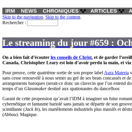
IRM
NEWS
CHRONIQUES
ARTICLES
Skip to the navigation
.
Skip to the content
.
Rechercher :
Le streaming du jour #659 : Ochr
On a bien fait d’écouter
les conseils de
Christ.
et de garder l’oreil
Canada
,
Christopher Leary
est loin d’avoir perdu la main, et vi
Pour preuve, cette quatrième sortie de son propre label
Aura Materia
v
sans cesse renouvelé à nous semer au gré de ses beats concassés et de
arrangements baroques (serait-ce donc un clavecin que l’on entend dod
temps d’un
Glassmaker
destiné aux spationautes du dancefloor.
Garant de cette propension qu’avait l’IDM à imaginer un futur romant
cybernétique et fantasme bariolé sans jamais se départir de son groove 
scintillante (
Jack In
), les martèlements industriels plus massifs et dést
(
Abbau
). Magique.