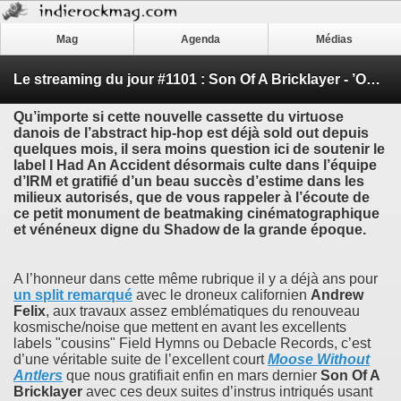
Mag
Agenda
Médias
Le streaming du jour #1101 : Son Of A Bricklayer - ’Out Of The Fire EP’
Qu’importe si cette nouvelle cassette du virtuose
danois de l’abstract hip-hop est déjà sold out depuis
quelques mois, il sera moins question ici de soutenir le
label I Had An Accident désormais culte dans l’équipe
d’IRM et gratifié d’un beau succès d’estime dans les
milieux autorisés, que de vous rappeler à l’écoute de
ce petit monument de beatmaking cinématographique
et vénéneux digne du
Shadow
de la grande époque.
A l’honneur dans cette même rubrique il y a déjà ans pour
un split remarqué
avec le droneux californien
Andrew
Felix
, aux travaux assez emblématiques du renouveau
kosmische/noise que mettent en avant les excellents
labels "cousins" Field Hymns ou Debacle Records, c’est
d’une véritable suite de l’excellent court
Moose Without
Antlers
que nous gratifiait enfin en mars dernier
Son Of A
Bricklayer
avec ces deux suites d’instrus intriqués usant