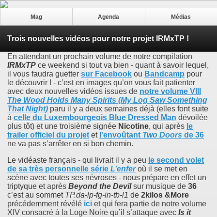
Mag
Agenda
Médias
Trois nouvelles vidéos pour notre projet IRMxTP !
En attendant un prochain volume de notre compilation
IRMxTP
ce weekend si tout va bien - quant à savoir lequel,
il vous faudra guetter
sur Facebook
ou
Bandcamp
pour
le découvrir ! - c’est en images qu’on vous fait patienter
avec deux nouvelles vidéos issues de
notre volume VIII
The Wood Holds Many Spirits (My Log Saw Something
That Night)
paru il y a deux semaines déjà (elles font suite
à
celle du Luxembourgeois
Blue Dressed Man
dévoilée
plus tôt) et une troisième signée
Nicotine
, qui après
le
trailer officiel du projet
et
l’envoûtant
Two Doors
de
36
ne va pas s’arrêter en si bon chemin.
Le vidéaste français - qui livrait il y a peu
le second volet
de sa très personnelle série
L’enfer
où il se met en
scène avec toutes ses névroses - nous prépare en effet un
triptyque et après
Beyond the Devil
sur musique de
36
c’est au sommet
TP.da-lp-fg-in-tb-l1
de
2kilos &More
précédemment révélé
ici
et qui fera partie de notre volume
XIV consacré à la Loge Noire qu’il s’attaque avec
Is it