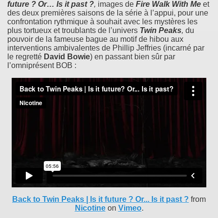
future ? Or… Is it past ?
,
images de
Fire Walk With Me
et
des deux premières saisons de la série à l’appui, pour une
confrontation rythmique à souhait avec les mystères les
plus tortueux et troublants de l’univers
Twin Peaks
,
du
pouvoir de la fameuse bague au motif de hibou aux
interventions ambivalentes de Phillip Jeffries (incarné par
le regretté
David Bowie
) en passant bien sûr par
l’omniprésent BOB :
Back to Twin Peaks | Is it future ? Or... Is it past ?
from
Nicotine
on
Vimeo
.