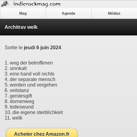
Mag
Agenda
Médias
Architrav welk
Sortie le
jeudi 6 juin 2024
1. weg der betroffenen
2. sinnkalt
3. eine hand voll nichts
4. der separate mensch
5. werden und vergehen
6. veitstanz
7. geistesgift
8. dornenweg
9. todeswund
10. die eigene sterblichkeit
11. welk
Acheter chez Amazon.fr