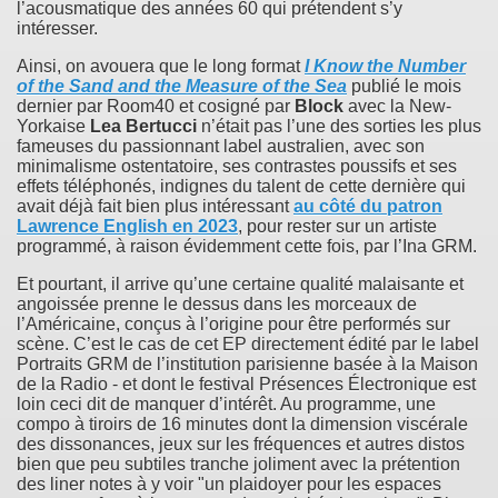
l’acousmatique des années 60 qui prétendent s’y
intéresser.
Ainsi, on avouera que le long format
I Know the Number
of the Sand and the Measure of the Sea
publié le mois
dernier par Room40 et cosigné par
Block
avec la New-
Yorkaise
Lea Bertucci
n’était pas l’une des sorties les plus
fameuses du passionnant label australien, avec son
minimalisme ostentatoire, ses contrastes poussifs et ses
effets téléphonés, indignes du talent de cette dernière qui
avait déjà fait bien plus intéressant
au côté du patron
Lawrence English
en 2023
, pour rester sur un artiste
programmé, à raison évidemment cette fois, par l’Ina GRM.
Et pourtant, il arrive qu’une certaine qualité malaisante et
angoissée prenne le dessus dans les morceaux de
l’Américaine, conçus à l’origine pour être performés sur
scène. C’est le cas de cet EP directement édité par le label
Portraits GRM de l’institution parisienne basée à la Maison
de la Radio - et dont le festival Présences Électronique est
loin ceci dit de manquer d’intérêt. Au programme, une
compo à tiroirs de 16 minutes dont la dimension viscérale
des dissonances, jeux sur les fréquences et autres distos
bien que peu subtiles tranche joliment avec la prétention
des liner notes à y voir "un plaidoyer pour les espaces