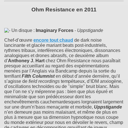
Ohm Resistance en 2011
Un disque :
Imaginary Forces
-
Uppstigande
Chef-d’œuvre
encore tout chaud
de dark noise
lancinante et glacée mariant beats post-industriels,
rythmes tribaux, interférences électroniques, dissonances
analogiques et drones abrasifs, ce deuxième album
d’
Anthoney J. Hart
chez Ohm Resistance nous paraîtrait
presque accueillant au regard des expérimentations
menées par l’Anglais via Bandcamp depuis la sortie du
terrifiant
Filth Columnist
en début d’année dernière, qu’il
s’agisse de
field recordings
tempétueux, d’IDM anxiogène,
d’oscillations technoïdes ou de "simple" bruit blanc. Mais
que l’on ne s’y méprenne pas : bien que plus épuré et
minimaliste que son prédécesseur dont les
enchevêtrements cauchemardesques lorgnaient largement
sur une drum’n’bass menaçante et morbide,
Uppstigande
n’en demeure pas moins malaisant, et même de plus en
plus à mesure que sa dimension hypnotique nous coupe
du monde extérieur pour nous en dévoiler le revers, champ
de cadavres en décomposition grouillant de joyeux