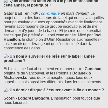
Quel artiste du label vous a le plus impressionné
cette année, et pourquoi ?
Gator Bait Ten
[ndlr :
chroniqué
en mars dernier]
. Le
projet de l’un des fondateurs du label qui nous avait quittés
pour poursuivre d’autres opportunités avant de finalement
revenir accompagné de ce groupe incroyable, et de me
demander d’y jouer de la basse. Et je crois que le résultat
est ce que j’ai préféré du label cette année. Mixé par
Joel
Hamilton
, le champion d’Ohm Resistance aux manettes -
juste un disque dérangeant qui s’est insinué dans la
conscience des gens.
Un nom à surveiller de près sur le label l’année
prochaine ?
Et bien, il me faut absolument en donner deux :
Gunshae
,
originaire de Vancouver, et les Polonais
Bojanek &
Michalowski
. Tous deux atmosphériques, tous deux
superbes mais aussi très différents dans leurs sentiments.
Un dernier disque à écouter avant la fin du monde ?
Scorn
-
Logghi Barogghi
.
L’inspiration pour tout ce que
nous faisons !