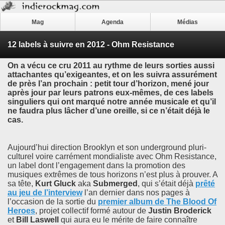
Mag
Agenda
Médias
12 labels à suivre en 2012 - Ohm Resistance
On a vécu ce cru 2011 au rythme de leurs sorties aussi
attachantes qu’exigeantes, et on les suivra assurément
de près l’an prochain : petit tour d’horizon, mené jour
après jour par leurs patrons eux-mêmes, de ces labels
singuliers qui ont marqué notre année musicale et qu’il
ne faudra plus lâcher d’une oreille, si ce n’était déjà le
cas.
Aujourd’hui direction Brooklyn et son underground pluri-
culturel voire carrément mondialiste avec Ohm Resistance,
un label dont l’engagement dans la promotion des
musiques extrêmes de tous horizons n’est plus à prouver. A
sa tête,
Kurt Gluck
aka
Submerged
, qui s’était déjà
prêté
au jeu de l’interview
l’an dernier dans nos pages à
l’occasion de la sortie du
premier album de
The Blood Of
Heroes
, projet collectif formé autour de
Justin Broderick
et
Bill Laswell
qui aura eu le mérite de faire connaître