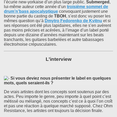
l’écurie new-yorkaise d’un plus large public.
Submerged
,
lui-même auteur cette année d’un
troisième sommet de
drum’n’bass apocalyptique
convoquant justement une
bonne partie du casting de
TBOH
, s’est donc vu poser les
mêmes question qu’à
Dmytro Fedorenko
de Kvitnu
et si
ses réponses ont été plus lapidaires, elles ne s’en avèrent
pas moins précises et acérées, à l’image d’un label porté
depuis une dizaine d’années maintenant sur les beats
tranchants, les guitares barbelées et autre tabassages
électro/noise crépusculaires.
L’interview
Si vous deviez nous présenter le label en quelques
mots, quels seraient-ils ?
De vrais artistes dont les concepts sont soutenus par des
actes. Peu importe le genre, peu importe à quel point c’est
métissé ou mélangé, nos concepts c’est ce à quoi l’on croît
et pas une réaction à quelque marché supposé. Chez Ohm
Resistance, les artistes ont toujours la décision finale.