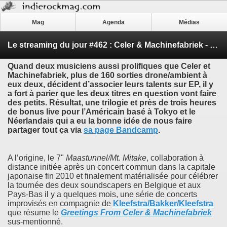
Mag
Agenda
Médias
Le streaming du jour #462 : Celer & Machinefabriek - ’7" Trilogy’
Quand deux musiciens aussi prolifiques que
Celer
et
Machinefabriek
, plus de 160 sorties drone/ambient à
eux deux, décident d’associer leurs talents sur EP, il y
a fort à parier que les deux titres en question vont faire
des petits. Résultat, une trilogie et près de trois heures
de bonus live pour l’Américain basé à Tokyo et le
Néerlandais qui a eu la bonne idée de nous faire
partager tout ça via
sa page Bandcamp
.
A l’origine, le 7"
Maastunnel/Mt. Mitake
, collaboration à
distance initiée après un concert commun dans la capitale
japonaise fin 2010 et finalement matérialisée pour célébrer
la tournée des deux soundscapers en Belgique et aux
Pays-Bas il y a quelques mois, une série de concerts
improvisés en compagnie de
Kleefstra/Bakker/Kleefstra
que résume le
Greetings From​ Celer & Machinefabriek
sus-mentionné.