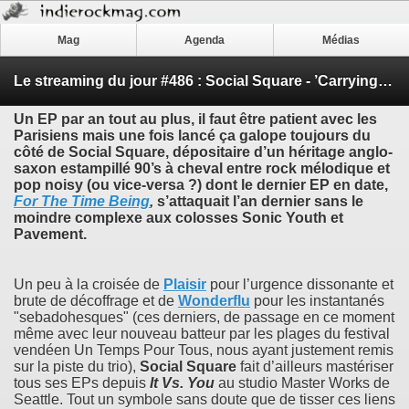
Mag
Agenda
Médias
Le streaming du jour #486 : Social Square - ’Carrying On EP’
Un EP par an tout au plus, il faut être patient avec les
Parisiens mais une fois lancé ça galope toujours du
côté de
Social Square
, dépositaire d’un héritage anglo-
saxon estampillé 90’s à cheval entre rock mélodique et
pop noisy (ou vice-versa ?) dont le dernier EP en date,
For The Time Being
,
s’attaquait l’an dernier sans le
moindre complexe aux colosses
Sonic Youth
et
Pavement
.
Un peu à la croisée de
Plaisir
pour l’urgence dissonante et
brute de décoffrage et de
Wonderflu
pour les instantanés
"sebadohesques" (ces derniers, de passage en ce moment
même avec leur nouveau batteur par les plages du festival
vendéen Un Temps Pour Tous, nous ayant justement remis
sur la piste du trio),
Social Square
fait d’ailleurs mastériser
tous ses EPs depuis
It Vs. You
au studio Master Works de
Seattle. Tout un symbole sans doute que de tisser ces liens