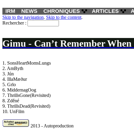
IRM
NEWS
CHRONIQUES
ARTICLES
Skip to the navigation
.
Skip to the content
.
Rechercher :
Gimu - Can’t Remember When I
1. SonsHeartMomsLungs
2. AmByth
3. Jún
4. IllaMæður
5. Grlo
6. MiddernagOog
7. ThrillsGone(Revisited)
8. Zděné
9. ThrillsDead(Revisited)
10. UnFilm
2013 - Autoproduction