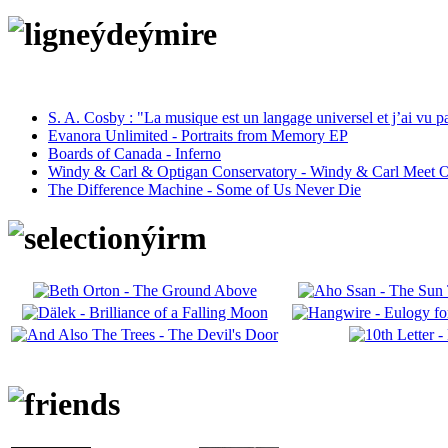
S. A. Cosby : "La musique est un langage universel et j’ai vu 
Evanora Unlimited - Portraits from Memory EP
Boards of Canada - Inferno
Windy & Carl & Optigan Conservatory - Windy & Carl Meet O
The Difference Machine - Some of Us Never Die