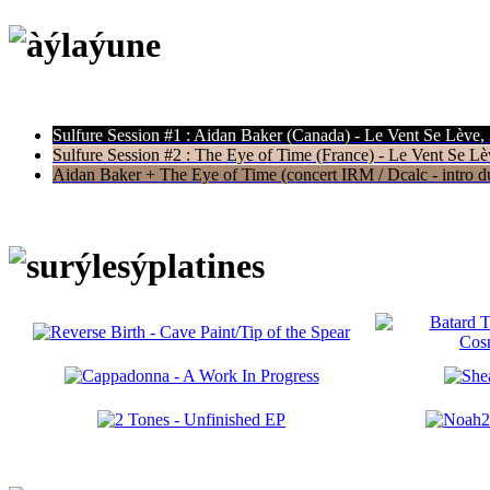
Sulfure Session #1 : Aidan Baker (Canada) - Le Vent Se Lève,
Sulfure Session #2 : The Eye of Time (France) - Le Vent Se Lè
Aidan Baker + The Eye of Time (concert IRM / Dcalc - intro du 