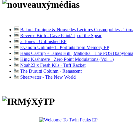
Batard Tronique & Nouvelles Lectures Cosmopolites - Tor
Reverse Birth - Cave Paint/Tip of the Spear
2 Tones - Unfinished EP
Evanora Unlimited - Portraits from Memory EP
Hans Castrup + James Hill | Mahorka - The POSTbabylonia
King Kashmere - Zero Point Modulations (Vol. 1)
Noah23 x Fresh Kils - Tuff Racket
The Durutti Column - Renascent
Shearwater - The New World