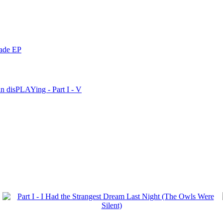
nade EP
n disPLAYing - Part I - V