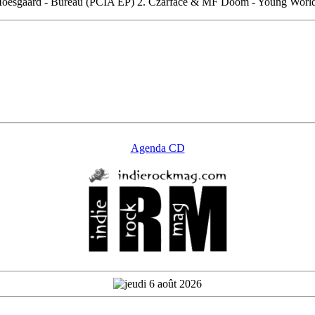
im Moesgaard - Bureau (PCIA EP) 2. Czarface & MF Doom - Young World 
Agenda CD