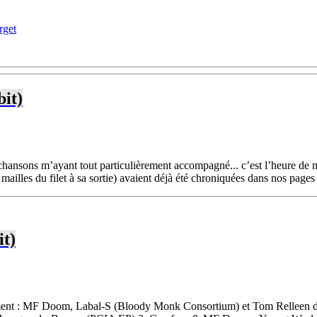
rget
bit)
chansons m’ayant tout particulièrement accompagné... c’est l’heure de m
 mailles du filet à sa sortie) avaient déjà été chroniquées dans nos pages 
it)
emment : MF Doom, Labal-S (Bloody Monk Consortium) et Tom Relleen d