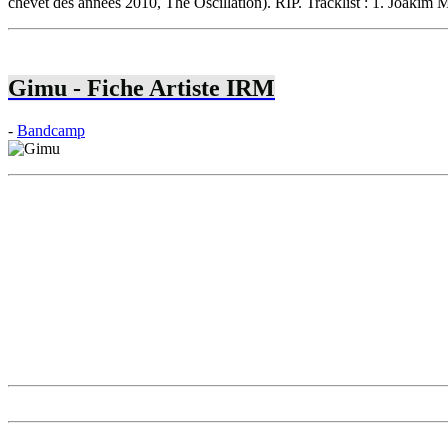
chevet des années 2010, The Oscillation). RIP. Tracklist : 1. Joak
Gimu - Fiche Artiste IRM
-
Bandcamp