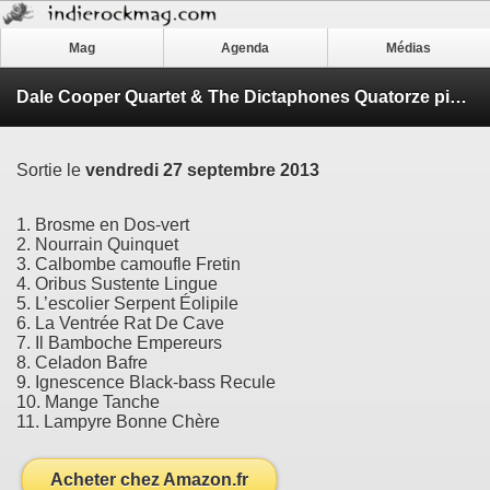
Mag
Agenda
Médias
Dale Cooper Quartet & The Dictaphones Quatorze pièces de menace
Sortie le
vendredi 27 septembre 2013
1. Brosme en Dos-vert
2. Nourrain Quinquet
3. Calbombe camoufle Fretin
4. Oribus Sustente Lingue
5. L’escolier Serpent Éolipile
6. La Ventrée Rat De Cave
7. Il Bamboche Empereurs
8. Celadon Bafre
9. Ignescence Black-bass Recule
10. Mange Tanche
11. Lampyre Bonne Chère
Acheter chez Amazon.fr