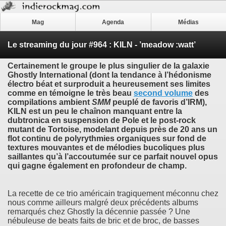
Mag
Agenda
Médias
Le streaming du jour #964 : KILN - ’meadow​ :​watt’
Certainement le groupe le plus singulier de la galaxie
Ghostly International (dont la tendance à l’hédonisme
électro béat et surproduit a heureusement ses limites
comme en témoigne le très beau
second volume
des
compilations ambient
SMM
peuplé de favoris d’IRM),
KILN
est un peu le chaînon manquant entre la
dubtronica en suspension de
Pole
et le post-rock
mutant de
Tortoise
, modelant depuis près de 20 ans un
flot continu de polyrythmies organiques sur fond de
textures mouvantes et de mélodies bucoliques plus
saillantes qu’à l’accoutumée sur ce parfait nouvel opus
qui gagne également en profondeur de champ.
La recette de ce trio américain tragiquement méconnu chez
nous comme ailleurs malgré deux précédents albums
remarqués chez Ghostly la décennie passée ? Une
nébuleuse de beats faits de bric et de broc, de basses