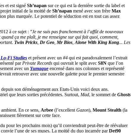
es
et est signé
Sh’napan
sur ce qui est la dernière sortie du label et
projet initial de la moitié de
Sh’napan
mené avec son frère
Max
sion plus marquée. Le potentiel de séduction est en tout cas assez
012 à ce sujet :
"Je ne suis pas franchement à l’affût de nouveaux
et quand ça me plaît, je me renseigne sur qui fait quoi, comment,
portant.
Twin Pricks
,
Dr Geo
,
Mr Bios
,
Alone With King Kong
... Les
Lo-Fi Studies
et présent avec un
#4
qui est paradoxalement l’extrait
résenté par
Private Records
qui ouvrait le split avec
S8N
que l’on
issement avec un
Yumaque
encensé dans nos colonnes et représenté
 devrait retrouver avec une nouvelle galette pour le premier semestre
x depuis son déménagement aux Etats-Unis voici deux ans.
riel que leurs sorties précédentes. Surtout,
Mad
, le sommet de
Ghosts
M ambient. En ce sens,
Arbee
(l’excellent
Gazon
),
Mount Stealth
(la
araissent fièrement sur cette face.
ndu pour les prochains mois) qu’il conviendrait peut-être de réévaluer
l convie l’une de ses muses. La moitié du duo incarnée par
Det90