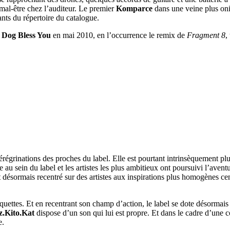
 mal-être chez l’auditeur. Le premier
Komparce
dans une veine plus onir
ants du répertoire du catalogue.
c
Dog Bless You
en mai 2010, en l’occurrence le remix de
Fragment 8
,
régrinations des proches du label. Elle est pourtant intrinsèquement plu
ée au sein du label et les artistes les plus ambitieux ont poursuivi l’ave
s’est désormais recentré sur des artistes aux inspirations plus homogènes 
iquettes. Et en recentrant son champ d’action, le label se dote désormais
.Kito.Kat
dispose d’un son qui lui est propre. Et dans le cadre d’une c
e.