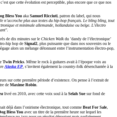
, c’est que cette évolution est perceptible, plus encore que ce que nos
og Bless You
aka
Samuel Ricciuti
, patron du label, qui nous
Je n’accroche plus aux textes du hip-hop français. Le bling bling, tout
ctronique et minimale allemande, hollandaise ou belge. L’électro
ant".
près de dix minutes sur le
Chicken Walk
du ’dandy de l’électronique’
ectro-hip hop de
Signal2
, plus puissante que dans nos souvenirs ou le
dégage alors un mélange détonnant entre l’instrumentation électro-pop,
de
Twin Pricks
. Même le rock à guitares avait à l’époque voix au
ire
Alaska EP
,
s’invitent également la country-folk désenchantée à la
ineurs sur cette première période d’existence. On pense à l’extrait de
itre de
Maxime Robin
.
ea
livré en 2010, avec cette voix soul à la
Selah Sue
sur fond de
nait déjà dans l’onirisme électronique, tout comme
Beat For Sale
,
Dog Bless You
avec un titre de la première heure sur lequel les
à tendance nu-jazz pour un résultat déroutant mais parfaitement