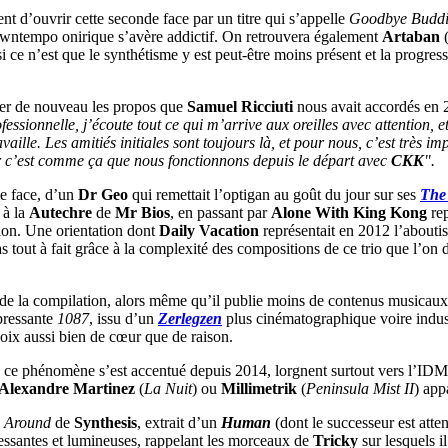
nt d’ouvrir cette seconde face par un titre qui s’appelle
Goodbye Buddi
owntempo onirique s’avère addictif. On retrouvera également
Artaban
(
 ce n’est que le synthétisme y est peut-être moins présent et la progres
rter de nouveau les propos que
Samuel Ricciuti
nous avait accordés en 2
fessionnelle, j’écoute tout ce qui m’arrive aux oreilles avec attention, 
vaille. Les amitiés initiales sont toujours là, et pour nous, c’est très im
Car c’est comme ça que nous fonctionnons depuis le départ avec
CKK
".
me face, d’un
Dr Geo
qui remettait l’optigan au goût du jour sur ses
The 
 à la
Autechre
de
Mr Bios
, en passant par
Alone With King Kong
rep
tion. Une orientation dont
Daily Vacation
représentait en 2012 l’about
as tout à fait grâce à la complexité des compositions de ce trio que l’on
 de la compilation, alors même qu’il publie moins de contenus musicau
ppressante
1087
, issu d’un
Zerlegzen
plus cinématographique voire indust
hoix aussi bien de cœur que de raison.
 ce phénomène s’est accentué depuis 2014, lorgnent surtout vers l’ID
Alexandre Martinez
(
La Nuit
) ou
Millimetrik
(
Peninsula Mist II
) app
 Around
de
Synthesis
, extrait d’un
Human
(dont le successeur est atte
pressantes et lumineuses, rappelant les morceaux de
Tricky
sur lesquels i