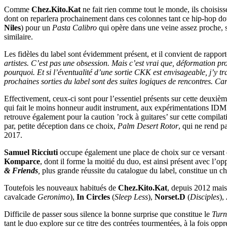
Comme
Chez.Kito.Kat
ne fait rien comme tout le monde, ils choisisse
dont on reparlera prochainement dans ces colonnes tant ce hip-hop d
Niles
) pour un
Pasta Calibro
qui opère dans une veine assez proche, si
similaire.
Les fidèles du label sont évidemment présent, et il convient de rappo
artistes. C’est pas une obsession. Mais c’est vrai que, déformation pro
pourquoi. Et si l’éventualité d’une sortie CKK est envisageable, j’y tra
prochaines sorties du label sont des suites logiques de rencontres. 
Effectivement, ceux-ci sont pour l’essentiel présents sur cette deuxiè
qui fait le moins honneur audit instrument, aux expérimentations IDM
retrouve également pour la caution ’rock à guitares’ sur cette compila
par, petite déception dans ce choix,
Palm Desert Rotor
, qui ne rend p
2017.
Samuel Ricciuti
occupe également une place de choix sur ce versant
Komparce
, dont il forme la moitié du duo, est ainsi présent avec l’o
& Friends
,
plus grande réussite du catalogue du label, constitue un c
Toutefois les nouveaux habitués de
Chez.Kito.Kat
, depuis 2012 mais
cavalcade
Geronimo
),
In Circles
(
Sleep Less
),
Norset.D
(
Disciples
),
Difficile de passer sous silence la bonne surprise que constitue le
Turn
tant le duo explore sur ce titre des contrées tourmentées, à la fois op