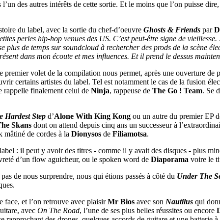
l’un des autres intérêts de cette sortie. Et le moins que l’on puisse dire
toire du label, avec la sortie du chef-d’oeuvre
Ghosts & Friends
par
D
tites perles hip-hop venues des US. C’est peut-être signe de vieillesse. 
se plus de temps sur soundcloud à rechercher des prods de la scène éle
présent dans mon écoute et mes influences. Et il prend le dessus mainten
 le premier volet de la compilation nous permet, après une ouverture de 
rir certains artistes du label. Tel est notamment le cas de la fusion él
e rappelle finalement celui de
Ninja
, rappeuse de
The Go ! Team
. Se 
e Hardest Step
d’
Alone With King Kong
ou un autre du premier EP 
he Skans
dont on attend depuis cinq ans un successeur à l’extraordina
k mâtiné de cordes à la
Dionysos
de
Filiamotsa
.
label : il peut y avoir des titres - comme il y avait des disques - plus m
auvreté d’un flow aguicheur, ou le spoken word de
Diaporama
voire le t
as de nous surprendre, nous qui étions passés à côté du
Under The S
ques.
 face, et l’on retrouve avec plaisir
Mr Bios
avec son
Nautilus
qui don
uitare, avec
On The Road
, l’une de ses plus belles réussites ou encore
s se rapprochant des drones, quelques accords de guitare et une batterie 