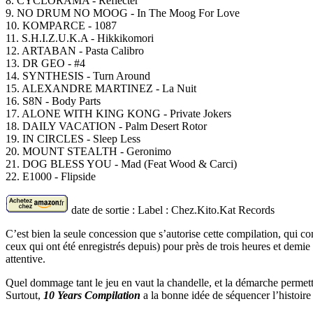
8. CYCLORAMA - Reflecter
9. NO DRUM NO MOOG - In The Moog For Love
10. KOMPARCE - 1087
11. S.H.I.Z.U.K.A - Hikkikomori
12. ARTABAN - Pasta Calibro
13. DR GEO - #4
14. SYNTHESIS - Turn Around
15. ALEXANDRE MARTINEZ - La Nuit
16. S8N - Body Parts
17. ALONE WITH KING KONG - Private Jokers
18. DAILY VACATION - Palm Desert Rotor
19. IN CIRCLES - Sleep Less
20. MOUNT STEALTH - Geronimo
21. DOG BLESS YOU - Mad (Feat Wood & Carci)
22. E1000 - Flipside
date de sortie :
Label : Chez.Kito.Kat Records
C’est bien la seule concession que s’autorise cette compilation, qui c
ceux qui ont été enregistrés depuis) pour près de trois heures et demi
attentive.
Quel dommage tant le jeu en vaut la chandelle, et la démarche permettr
Surtout,
10 Years Compilation
a la bonne idée de séquencer l’histoire