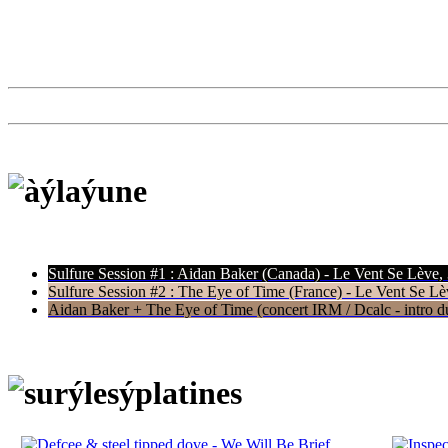
Sulfure Session #1 : Aidan Baker (Canada) - Le Vent Se Lève,
Sulfure Session #2 : The Eye of Time (France) - Le Vent Se Lè
Aidan Baker + The Eye of Time (concert IRM / Dcalc - intro du 