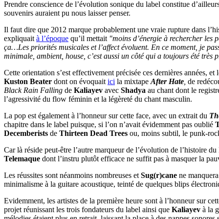
Prendre conscience de l’évolution sonique du label constitue d’ailleurs 
souvenirs auraient pu nous laisser penser.
Il faut dire que 2012 marque probablement une vraie rupture dans l’his
expliquait
à l’époque
qu’il mettait
"moins d’énergie à rechercher les pe
ça…Les priorités musicales et l’affect évoluent. En ce moment, je pas
minimale, ambient, house, c’est aussi un côté qui a toujours été très 
Cette orientation s’est effectivement précisée ces dernières années, et
Kuston Beater
dont on évoquait
ici
la mixtape
After Hate
,
de redécouv
Black Rain Falling
de
Kaliayev
avec
Shadya
au chant dont le registr
l’agressivité du flow féminin et la légèreté du chant masculin.
La pop est également à l’honneur sur cette face, avec un extrait du
Th
chapitre dans le label puisque, si l’on n’avait évidemment pas oublié
T
Decemberists
de
Thirteen Dead Trees
ou, moins subtil, le punk-roc
Car là réside peut-être l’autre marqueur de l’évolution de l’histoire du 
Telemaque
dont l’instru plutôt efficace ne suffit pas à masquer la p
Les réussites sont néanmoins nombreuses et
Sug(r)cane
ne manquera p
minimalisme à la guitare acoustique, teinté de quelques blips électroni
Evidemment, les artistes de la première heure sont à l’honneur sur cette
projet réunissant les trois fondateurs du label ainsi que
Kaliayev
à la g
mélodies étaient plus en retrait, laissant la place à des nappes sonore