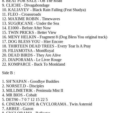
8. BEAT FOR SALE - On The Road
9. CLICHE - Divagabondage
10. KALIAYEV - Black Rain Falling (Feat Shadya)
11. FLEO - Croassroads
12. MAXIME ROBIN . Timewaves
13. SUG(R)CANE - Under the Sea
14. E1000 - Before After Now
15. TWIN PRICKS - Better View
16. MENY HELKIN - Fragment 8 (Dog Bless You original track)
17. DOG BLESS YOU - Hier Encore
18. THIRTEEN DEAD TREES - Every Tear Is A Pray
19. FILIAMOTSA - MontRoyal
20. DEAD BIRDS - They Are Alive
21. DIAPORAMA - Le Livre Rouge
22. KOMPARCE - Back To Monkland
Side B :
1. SH’NAPAN - Goodbye Buddies
2. NORSET.D - Disciples
3. MILLIMETRIK - Peninsula Mist II
4. MR BIOS - Cobalt
5. DET90 - 7 0 7 12 15 22 5
6. CINEMASCOPE & CYCLORAMA . Twin Asteroid
7. ARBEE - Gazon