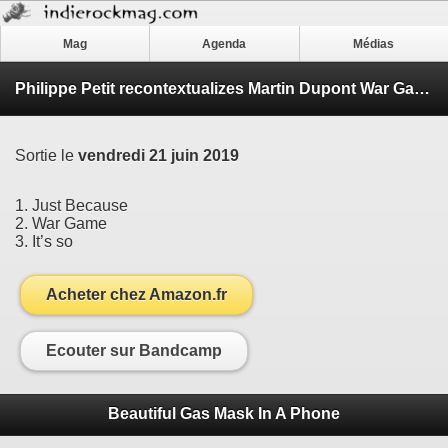
Mag
Agenda
Médias
Philippe Petit recontextualizes Martin Dupont War Games EP
Sortie le
vendredi 21 juin 2019
1. Just Because
2. War Game
3. It’s so
Acheter chez Amazon.fr
Ecouter sur Bandcamp
Beautiful Gas Mask In A Phone