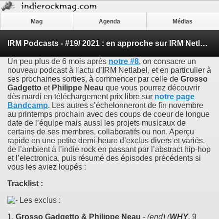
Mag
Agenda
Médias
IRM Podcasts - #19/ 2021 : en approche sur IRM Netlabel (par Rabbit)
Un peu plus de 6 mois après
notre #8
, on consacre un
nouveau podcast à l’actu d’IRM Netlabel, et en particulier à
ses prochaines sorties, à commencer par celle de
Grosso
Gadgetto
et
Philippe Neau
que vous pourrez découvrir
dès mardi en téléchargement prix libre sur
notre page
Bandcamp
. Les autres s’échelonneront de fin novembre
au printemps prochain avec des coups de coeur de longue
date de l’équipe mais aussi les projets musicaux de
certains de ses membres, collaboratifs ou non. Aperçu
rapide en une petite demi-heure d’exclus divers et variés,
de l’ambient à l’indie rock en passant par l’abstract hip-hop
et l’electronica, puis résumé des épisodes précédents si
vous les aviez loupés :
Tracklist :
Les exclus :
1.
Grosso Gadgetto & Philippe Neau
-
(end)
(
WHY
,
9