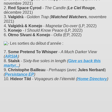
novembre 2021)
2.
Red Space Cyrod
-
The Candle
(
Le Ciel Rouge
,
décembre 2021)
3.
Valgidrà
-
Golden Trap
(
Watched Watchers
,
novembre
2021)
4.
Valgidrà & Konejo
-
Magnetar Do-over
(LP, 2022)
5.
Konejo
-
I Should Know Peace
(LP, 2022)
6.
Otrno Slvani & Konejo
-
Odla
(EP, 2022)
Les sorties du début d’année :
7.
Some Pretend To Whisper
-
A Much Darker View
(
ARSIA
)
8.
Stalsk
-
Sixty-five soles in length
(
Give us back this
martyr...
)
9.
Christophe Bailleau
-
Perhaaps
(avec
Jules Nerbard
)
(
Persistance EP
)
10.
Hideor Tild
-
Voyageurs de l’éternité
(
Home Directory
)