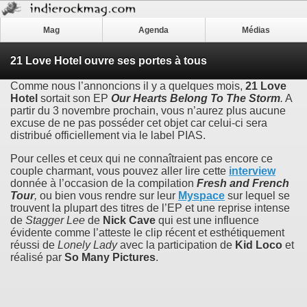
Mag
Agenda
Médias
21 Love Hotel ouvre ses portes à tous
Comme nous l’annoncions il y a quelques mois,
21 Love
Hotel
sortait son EP
Our Hearts Belong To The Storm
.
A
partir du 3 novembre prochain, vous n’aurez plus aucune
excuse de ne pas posséder cet objet car celui-ci sera
distribué officiellement via le label PIAS.
Pour celles et ceux qui ne connaîtraient pas encore ce
couple charmant, vous pouvez aller lire cette
interview
donnée à l’occasion de la compilation
Fresh and French
Tour
,
ou bien vous rendre sur leur
Myspace
sur lequel se
trouvent la plupart des titres de l’EP et une reprise intense
de
Stagger Lee
de
Nick Cave
qui est une influence
évidente comme l’atteste le clip récent et esthétiquement
réussi de
Lonely Lady
avec la participation de
Kid Loco
et
réalisé par
So Many Pictures
.