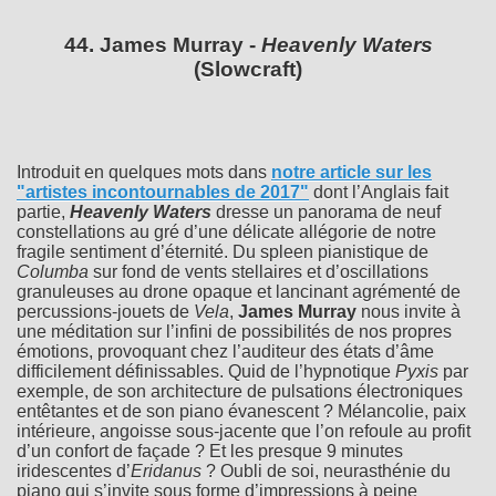
44. James Murray -
Heavenly Waters
(Slowcraft)
Introduit en quelques mots dans
notre article sur les
"artistes incontournables de 2017"
dont l’Anglais fait
partie,
Heavenly Waters
dresse un panorama de neuf
constellations au gré d’une délicate allégorie de notre
fragile sentiment d’éternité. Du spleen pianistique de
Columba
sur fond de vents stellaires et d’oscillations
granuleuses au drone opaque et lancinant agrémenté de
percussions-jouets de
Vela
,
James Murray
nous invite à
une méditation sur l’infini de possibilités de nos propres
émotions, provoquant chez l’auditeur des états d’âme
difficilement définissables. Quid de l’hypnotique
Pyxis
par
exemple, de son architecture de pulsations électroniques
entêtantes et de son piano évanescent ? Mélancolie, paix
intérieure, angoisse sous-jacente que l’on refoule au profit
d’un confort de façade ? Et les presque 9 minutes
iridescentes d’
Eridanus
? Oubli de soi, neurasthénie du
piano qui s’invite sous forme d’impressions à peine