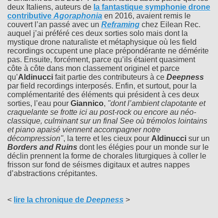
deux Italiens, auteurs de
la fantastique symphonie drone
contributive
Agoraphonia
en 2016, avaient remis le
couvert l’an passé avec un
Reframing
chez Eilean Rec.
auquel j’ai préféré ces deux sorties solo mais dont la
mystique drone naturaliste et métaphysique où les field
recordings occupent une place prépondérante ne démérite
pas. Ensuite, forcément, parce qu’ils étaient quasiment
côte à côte dans mon classement originel et parce
qu’
Aldinucci
fait partie des contributeurs à ce
Deepness
par field recordings interposés. Enfin, et surtout, pour la
complémentarité des éléments qui président à ces deux
sorties, l’eau pour
Giannico
,
"dont l’ambient clapotante et
craquelante se frotte ici au post-rock ou encore au néo-
classique, culminant sur un final See où trémolos lointains
et piano apaisé viennent accompagner notre
décompression"
, la terre et les cieux pour
Aldinucci
sur un
Borders and Ruins
dont les élégies pour un monde sur le
déclin prennent la forme de chorales liturgiques à coller le
frisson sur fond de séismes digitaux et autres nappes
d’abstractions crépitantes.
<
lire la chronique de
Deepness
>