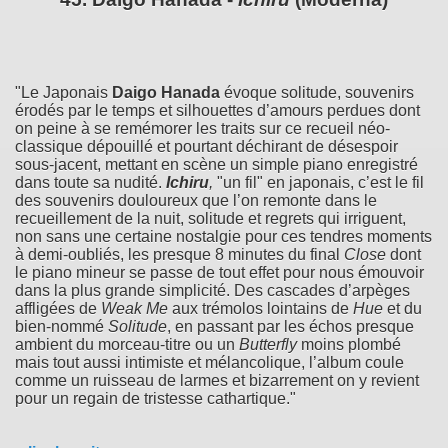
"Le Japonais
Daigo Hanada
évoque solitude, souvenirs
érodés par le temps et silhouettes d’amours perdues dont
on peine à se remémorer les traits sur ce recueil néo-
classique dépouillé et pourtant déchirant de désespoir
sous-jacent, mettant en scène un simple piano enregistré
dans toute sa nudité.
Ichiru
,
"un fil" en japonais, c’est le fil
des souvenirs douloureux que l’on remonte dans le
recueillement de la nuit, solitude et regrets qui irriguent,
non sans une certaine nostalgie pour ces tendres moments
à demi-oubliés, les presque 8 minutes du final
Close
dont
le piano mineur se passe de tout effet pour nous émouvoir
dans la plus grande simplicité. Des cascades d’arpèges
affligées de
Weak Me
aux trémolos lointains de
Hue
et du
bien-nommé
Solitude
, en passant par les échos presque
ambient du morceau-titre ou un
Butterfly
moins plombé
mais tout aussi intimiste et mélancolique, l’album coule
comme un ruisseau de larmes et bizarrement on y revient
pour un regain de tristesse cathartique."