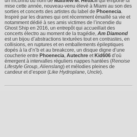
un inconnu du nom de
Matthew M. Hettich
qui emporte la
mise cette année, nouveau-venu élevé à Miami au son des
sorties et concerts des artistes du label de
Phoenecia
.
Inspiré par les drames qui ont récemment émaillé sa vie et
notamment dédié à ses amis victimes de l’incendie du
Ghost Ship en 2016, un entrepôt qui accueillait des
concerts électro au moment de la tragédie,
Am Diamond
est un bijou d’abstractions texturées tout en contrastes, en
collisions, en ruptures et en emballements épileptiques
dopés à la d’n’b et au breakcore, un disque digne d’une
coucherie entre
Phoenecia
,
Autechre
et
Kid606
d’où
émergent à intervalles réguliers nappes hantées (
Renoise
Lifestyle Group
,
Alienslang
) et mélodies pleines de
candeur et d’espoir (
Like Hydroplane
,
Uncle
).