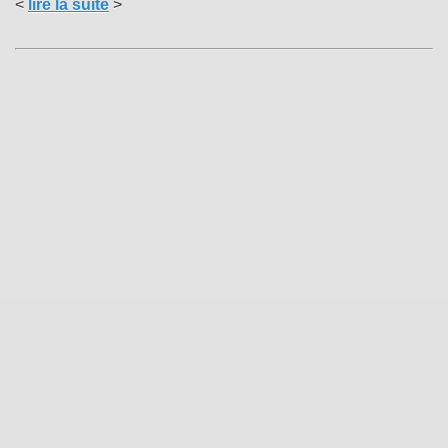
<
lire la suite
>