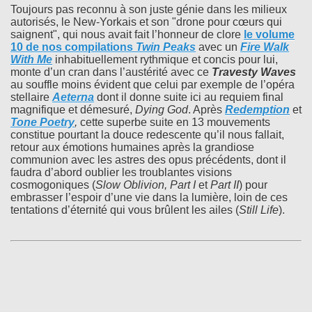
Toujours pas reconnu à son juste génie dans les milieux
autorisés, le New-Yorkais et son "drone pour cœurs qui
saignent", qui nous avait fait l’honneur de clore
le volume
10 de nos compilations
Twin Peaks
avec un
Fire Walk
With Me
inhabituellement rythmique et concis pour lui,
monte d’un cran dans l’austérité avec ce
Travesty Waves
au souffle moins évident que celui par exemple de l’opéra
stellaire
Aeterna
dont il donne suite ici au requiem final
magnifique et démesuré,
Dying God
. Après
Redemption
et
Tone Poetry
,
cette superbe suite en 13 mouvements
constitue pourtant la douce redescente qu’il nous fallait,
retour aux émotions humaines après la grandiose
communion avec les astres des opus précédents, dont il
faudra d’abord oublier les troublantes visions
cosmogoniques (
Slow Oblivion, Part I
et
Part II
) pour
embrasser l’espoir d’une vie dans la lumière, loin de ces
tentations d’éternité qui vous brûlent les ailes (
Still Life
).