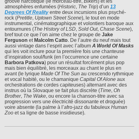
groove narcotique (le morceau-titre,
Bikers
) et les
atmosphères enfumées (
Historic
,
The Trip
) d’un
13
Degrees Of Reality
entre deux incursions plus psyché-
rock (
Pretitle
,
Uptown Street Scene
), le tout en mode
instrumental, cinématographique et volontiers baroque aux
entournures (
The History of LSD
,
Sold Out
,
Chase Scene
),
bref tout ce que l’on aime chez le groupe de
Jake
Ferguson
et
Malcolm Catto
. De l’autre du neuf mais tout
aussi vintage dans l’esprit avec l’album
A World Of Masks
qui les voit inclure pour la première fois une chanteuse
d’inspiration soul/funk (en l’occurrence une certaine
Barbora Patkova
) pour un résultat forcément plus pop
mais bien équilibré, les morceaux au chant le plus en
avant (le lyrique
Made Of The Sun
au crescendo rythmique
et vocal habité, ou le chamanique
Capital Of Alone
aux
orchestrations de cordes capiteuses) alternant avec des
instrus où la Slovaque se fait plus discrète (
Time
,
Oh
Brother
,
The Wake
, ou encore la chanson-titre avec sa
progression vers une électricité dissonante et droguée)
voire absente (la palme à l’afro-jazz du fabuleux
Human
Zoo
et sa ligne de basse insidieuse).