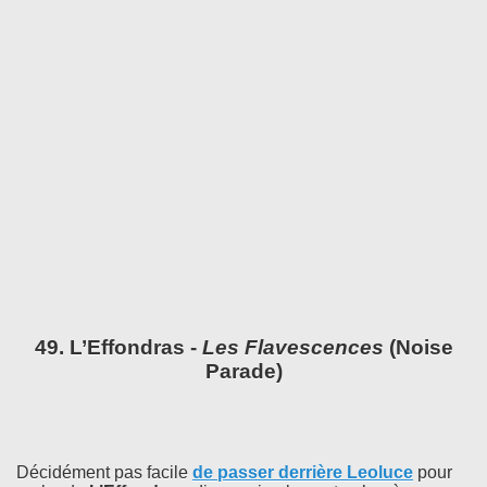
49. L’Effondras -
Les Flavescences
(Noise
Parade)
Décidément pas facile
de passer derrière Leoluce
pour