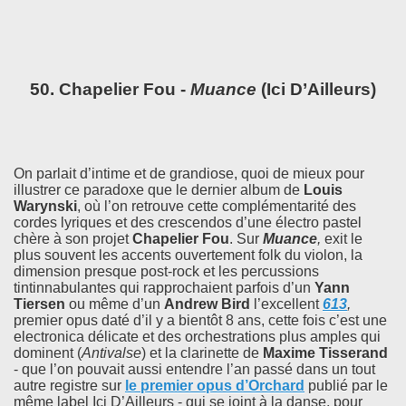
50. Chapelier Fou -
Muance
(Ici D’Ailleurs)
On parlait d’intime et de grandiose, quoi de mieux pour
illustrer ce paradoxe que le dernier album de
Louis
Warynski
, où l’on retrouve cette complémentarité des
cordes lyriques et des crescendos d’une électro pastel
chère à son projet
Chapelier Fou
. Sur
Muance
,
exit le
plus souvent les accents ouvertement folk du violon, la
dimension presque post-rock et les percussions
tintinnabulantes qui rapprochaient parfois d’un
Yann
Tiersen
ou même d’un
Andrew Bird
l’excellent
613
,
premier opus daté d’il y a bientôt 8 ans, cette fois c’est une
electronica délicate et des orchestrations plus amples qui
dominent (
Antivalse
) et la clarinette de
Maxime Tisserand
- que l’on pouvait aussi entendre l’an passé dans un tout
autre registre sur
le premier opus d’
Orchard
publié par le
même label Ici D’Ailleurs - qui se joint à la danse, pour