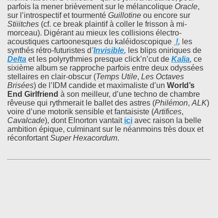
parfois la mener brièvement sur le mélancolique
Oracle
,
sur l’introspectif et tourmenté
Guillotine
ou encore sur
Stiiitches
(cf. ce break plaintif à coller le frisson à mi-
morceau). Digérant au mieux les collisions électro-
acoustiques cartoonesques du kaléidoscopique
!
,
les
synthés rétro-futuristes d
’
Invisible
,
les blips oniriques de
Delta
et les polyrythmies presque click’n’cut de
Kalia
,
ce
sixième album se rapproche parfois entre deux odyssées
stellaires en clair-obscur (
Temps Utile
,
Les Octaves
Brisées
) de l’IDM candide et maximaliste d’un
World’s
End Girlfriend
à son meilleur, d’une techno de chambre
rêveuse qui rythmerait le ballet des astres (
Philémon
,
ALK
)
voire d’une motorik sensible et fantaisiste (
Artifices
,
Cavalcade
), dont Elnorton vantait
ici
avec raison la belle
ambition épique, culminant sur le néanmoins très doux et
réconfortant
Super Hexacordum
.