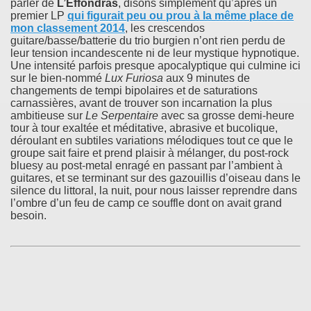
parler de
L’Effondras
, disons simplement qu’après un
premier LP
qui figurait peu ou prou à la même place de
mon classement 2014
, les crescendos
guitare/basse/batterie du trio burgien n’ont rien perdu de
leur tension incandescente ni de leur mystique hypnotique.
Une intensité parfois presque apocalyptique qui culmine ici
sur le bien-nommé
Lux Furiosa
aux 9 minutes de
changements de tempi bipolaires et de saturations
carnassières, avant de trouver son incarnation la plus
ambitieuse sur
Le Serpentaire
avec sa grosse demi-heure
tour à tour exaltée et méditative, abrasive et bucolique,
déroulant en subtiles variations mélodiques tout ce que le
groupe sait faire et prend plaisir à mélanger, du post-rock
bluesy au post-metal enragé en passant par l’ambient à
guitares, et se terminant sur des gazouillis d’oiseau dans le
silence du littoral, la nuit, pour nous laisser reprendre dans
l’ombre d’un feu de camp ce souffle dont on avait grand
besoin.