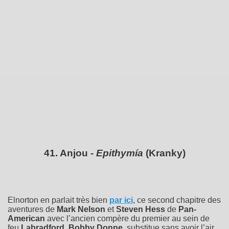
41. Anjou -
Epithymía
(Kranky)
Elnorton en parlait très bien
par ici
, ce second chapitre des
aventures de
Mark Nelson
et
Steven Hess
de
Pan-
American
avec l’ancien compère du premier au sein de
feu
Labradford
,
Bobby Donne
, substitue sans avoir l’air