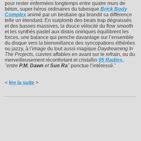
pour rester enfermées longtemps entre quatre murs de
béton, super-héros ordinaires du tubesque
Brick Body
Complex
animé par un bestiaire qui brandit sa différence
telle un étendard. En surplomb des beats trap dégraissés
et des basses massives, la douce vélocité du flow smooth
et les synthés pastel aux distos oniriques équilibrent les
forces, une balance qui penche davantage sur l’ensemble
du disque vers la bienveillance des syncopations éthérées
ou jazzy, à l’image du tout aussi magique
Daydreaming In
The Projects
, cuivres affables en avant sur le refrain, ou du
merveilleusement réconfortant et cristallin
95 Radios
,
"entre
P.M. Dawn
et
Sun Ra
"
ponctue l’intéressé."
<
lire la suite
>