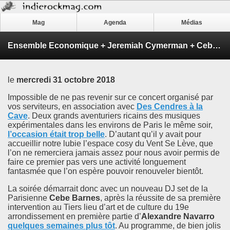
Mag
Agenda
Médias
Ensemble Economique + Jeremiah Cymerman + Cebe Barnes (concert IRM / DCALC) - Le Vent Se Lève (Paris)
le
mercredi 31 octobre 2018
Impossible de ne pas revenir sur ce concert organisé par
vos serviteurs, en association avec
Des Cendres à la
Cave
. Deux grands aventuriers ricains des musiques
expérimentales dans les environs de Paris le même soir,
l’occasion était trop belle
. D’autant qu’il y avait pour
accueillir notre lubie l’espace cosy du Vent Se Lève, que
l’on ne remerciera jamais assez pour nous avoir permis de
faire ce premier pas vers une activité longuement
fantasmée que l’on espère pouvoir renouveler bientôt.
La soirée démarrait donc avec un nouveau DJ set de la
Parisienne
Cebe Barnes
, après la réussite de sa première
intervention au Tiers lieu d’art et de culture du 19e
arrondissement en première partie d’
Alexandre Navarro
quelques semaines plus tôt
. Au programme, de bien jolis