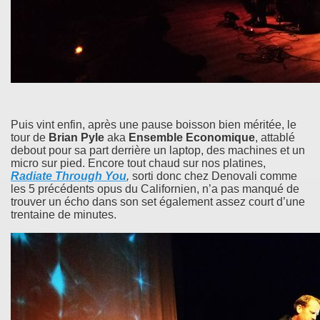
Puis vint enfin, après une pause boisson bien méritée, le
tour de
Brian Pyle
aka
Ensemble Economique
, attablé
debout pour sa part derrière un laptop, des machines et un
micro sur pied. Encore tout chaud sur nos platines,
Radiate Through You
,
sorti donc chez Denovali comme
les 5 précédents opus du Californien, n’a pas manqué de
trouver un écho dans son set également assez court d’une
trentaine de minutes.