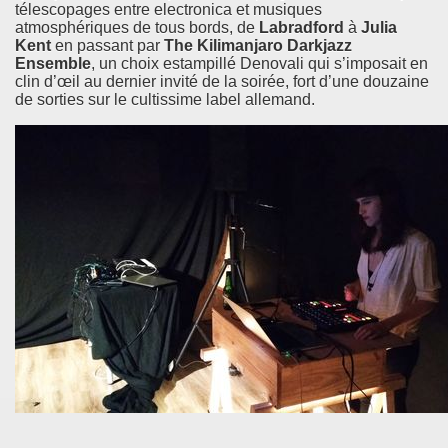
télescopages entre electronica et musiques
atmosphériques de tous bords, de
Labradford
à
Julia
Kent
en passant par
The Kilimanjaro Darkjazz
Ensemble
, un choix estampillé Denovali qui s’imposait en
clin d’œil au dernier invité de la soirée, fort d’une douzaine
de sorties sur le cultissime label allemand.