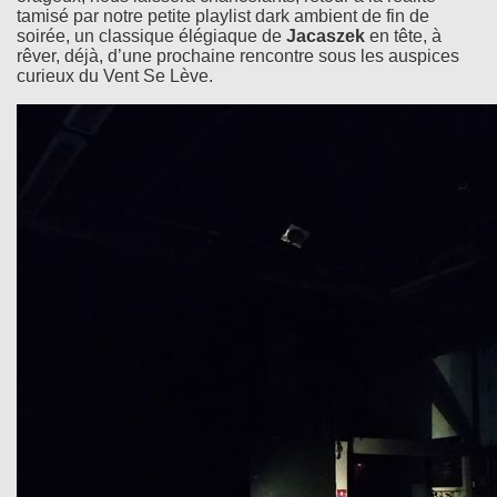
tamisé par notre petite playlist dark ambient de fin de
soirée, un classique élégiaque de
Jacaszek
en tête, à
rêver, déjà, d’une prochaine rencontre sous les auspices
curieux du Vent Se Lève.