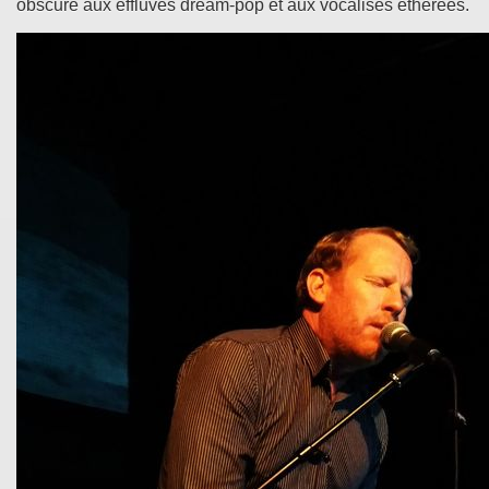
obscure aux effluves dream-pop et aux vocalises éthérées.