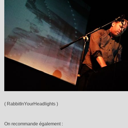
( RabbitInYourHeadlights )
On recommande également :