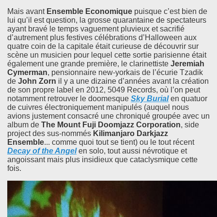
Mais avant
Ensemble Economique
puisque c’est bien de
lui qu’il est question, la grosse quarantaine de spectateurs
ayant bravé le temps vaguement pluvieux et sacrifié
d’autrement plus festives célébrations d’Halloween aux
quatre coin de la capitale était curieuse de découvrir sur
scène un musicien pour lequel cette sortie parisienne était
également une grande première, le clarinettiste
Jeremiah
Cymerman
, pensionnaire new-yorkais de l’écurie Tzadik
de
John Zorn
il y a une dizaine d’années avant la création
de son propre label en 2012, 5049 Records, où l’on peut
notamment retrouver le doomesque
Sky Burial
en quatuor
de cuivres électroniquement manipulés (auquel nous
avions justement consacré une chroniqué groupée avec un
album de
The Mount Fuji Doomjazz Corporation
, side
project des sus-nommés
Kilimanjaro Darkjazz
Ensemble
... comme quoi tout se tient) ou le tout récent
Decay of the Angel
en solo, tout aussi névrotique et
angoissant mais plus insidieux que cataclysmique cette
fois.