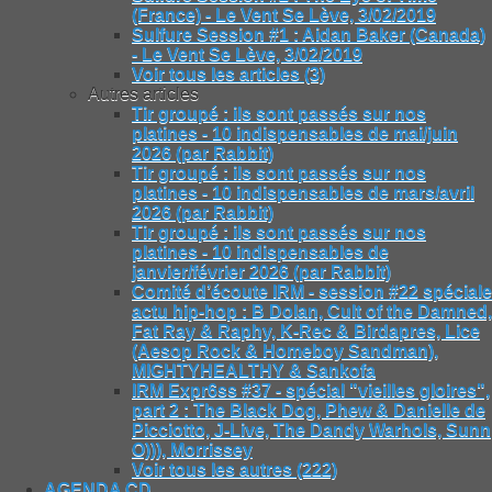
(France) - Le Vent Se Lève, 3/02/2019
Sulfure Session #1 : Aidan Baker (Canada)
- Le Vent Se Lève, 3/02/2019
Voir tous les articles (3)
Autres articles
Tir groupé : ils sont passés sur nos
platines - 10 indispensables de mai/juin
2026 (par Rabbit)
Tir groupé : ils sont passés sur nos
platines - 10 indispensables de mars/avril
2026 (par Rabbit)
Tir groupé : ils sont passés sur nos
platines - 10 indispensables de
janvier/février 2026 (par Rabbit)
Comité d’écoute IRM - session #22 spéciale
actu hip-hop : B Dolan, Cult of the Damned,
Fat Ray & Raphy, K-Rec & Birdapres, Lice
(Aesop Rock & Homeboy Sandman),
MIGHTYHEALTHY & Sankofa
IRM Expr6ss #37 - spécial "vieilles gloires",
part 2 : The Black Dog, Phew & Danielle de
Picciotto, J-Live, The Dandy Warhols, Sunn
O))), Morrissey
Voir tous les autres (222)
AGENDA CD