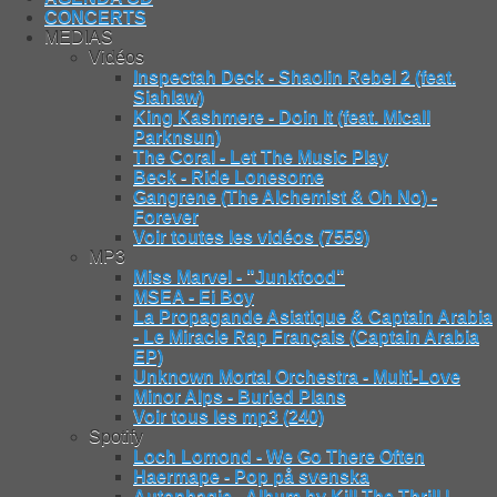
CONCERTS
MEDIAS
Vidéos
Inspectah Deck - Shaolin Rebel 2 (feat.
Siahlaw)
King Kashmere - Doin It (feat. Micall
Parknsun)
The Coral - Let The Music Play
Beck - Ride Lonesome
Gangrene (The Alchemist & Oh No) -
Forever
Voir toutes les vidéos (7559)
MP3
Miss Marvel - "Junkfood"
MSEA - Ei Boy
La Propagande Asiatique & Captain Arabia
- Le Miracle Rap Français (Captain Arabia
EP)
Unknown Mortal Orchestra - Multi-Love
Minor Alps - Buried Plans
Voir tous les mp3 (240)
Spotify
Loch Lomond - We Go There Often
Haermape - Pop på svenska
Autophagie - Album by Kill The Thrill |