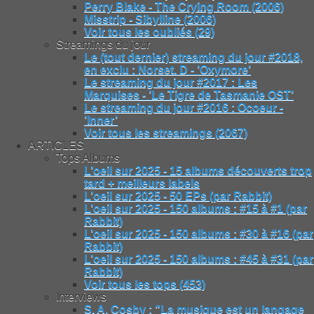
Perry Blake - The Crying Room (2006)
Misstrip - Sibylline (2006)
Voir tous les oubliés (29)
Streamings du jour
Le (tout dernier) streaming du jour #2018,
en exclu : Norset. D - ’Oxymore’
Le streaming du jour #2017 : Les
Marquises - ’Le Tigre de Tasmanie OST’
Le streaming du jour #2016 : Ocoeur -
’Inner’
Voir tous les streamings (2067)
ARTICLES
Tops Albums
L’oeil sur 2025 - 15 albums découverts trop
tard + meilleurs labels
L’oeil sur 2025 - 50 EPs (par Rabbit)
L’oeil sur 2025 - 150 albums : #15 à #1 (par
Rabbit)
L’oeil sur 2025 - 150 albums : #30 à #16 (par
Rabbit)
L’oeil sur 2025 - 150 albums : #45 à #31 (par
Rabbit)
Voir tous les tops (453)
Interviews
S. A. Cosby : "La musique est un langage