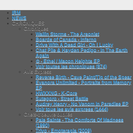
IRM
NEWS
CHRONIQUES
Chroniques
Wailin Storms - The Arsonist
Boards of Canada - Inferno
Drive With A Dead Girl - Oh ! Lucky
Chat Pile & Hayden Pedigo - In The Earth
Again
⊙ - Ethel / Macon Heights EP
Voir toutes les chroniques (874)
Avis Express
Reverse Birth - Cave Paint/Tip of the Spear
Evanora Unlimited - Portraits from Memory
EP
HWXXNG - K-Core
Sutegoro - Street Battle
Audrey Henry - No Venom In Paradise EP
Voir tous les avis express (1444)
Chefs-d'oeuvre oubliés
Pale Saints - The Comforts Of Madness
(1990)
Trivo - Emoterapia (2009)