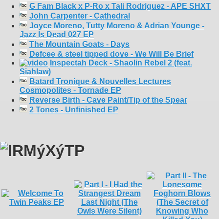
G Fam Black x P-Ro x Tali Rodriguez - APE SHXT
John Carpenter - Cathedral
Joyce Moreno, Tutty Moreno & Adrian Younge -
Jazz Is Dead 027 EP
The Mountain Goats - Days
Defcee & steel tipped dove - We Will Be Brief
Inspectah Deck - Shaolin Rebel 2 (feat.
Siahlaw)
Batard Tronique & Nouvelles Lectures
Cosmopolites - Tornade EP
Reverse Birth - Cave Paint/Tip of the Spear
2 Tones - Unfinished EP