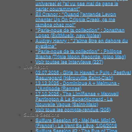
universel et j’ai vu pas mal de gens le
parler couramment"
Eli Cranor : "Quand j’entends Levon
chanter Up On Cripple Creek, ça me
ramène chez moi"
"Parle-nous de ta collection" : Jonathan
Lopez (ExitMusik, new Noise)
Audrey Henry : "J’aime être en dehors du
système"
"Parle-nous de ta collection" : Philippe
Blache (Triple Moon Records, Igloo Mag)
Voir toutes les interviews (227)
Live Report
02.07.2026 - Girls In Hawaii + Pulp - Festival
Beauregard (Hérouville Saint-Clair)
13.12.2025 - Dominique A + Meimuna -
L’Antipode (Rennes)
17.10.2025 - The Limiñanas + Maxwell
Farrington & Le SuperHomard - La
Nouvelle Vague (Saint-Malo)
Voir tous les compte-rendus (205)
Sulfure Sessions
Sulfure Session #3 : Mei feat. Miqi O.
(France) - Le Vent Se Lève, 1/04/2019
Sulfure Session #2 : The Eye of Time