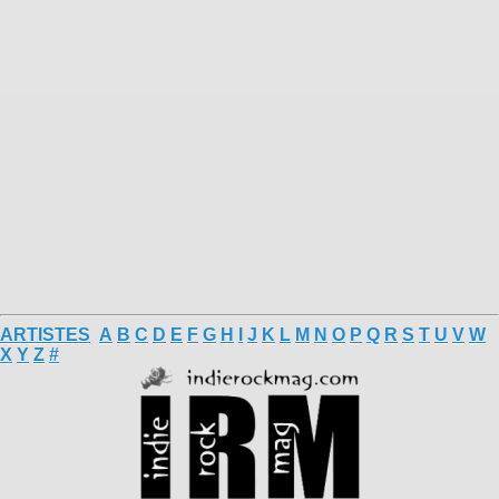
ARTISTES
A
B
C
D
E
F
G
H
I
J
K
L
M
N
O
P
Q
R
S
T
U
V
W
X
Y
Z
#