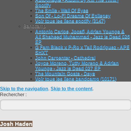
Spotify
The Smile - Wall Of Eyes
Son Of - Lo-Fi Dreams Of Epilepsy
Voir tous les liens spotify (3147)
Bandcamp
Antonio Carlos, Jocafi, Adrian Younge &
Ali Shaheed Muhammad - Jazz Is Dead 026
EP
G Fam Black x P-Ro x Tali Rodriguez - APE
SHXT
John Carpenter - Cathedral
Joyce Moreno, Tutty Moreno & Adrian
Younge - Jazz Is Dead 027 EP
The Mountain Goats - Days
Voir tous les liens bandcamp (10171)
Skip to the navigation
.
Skip to the content
.
Rechercher :
Josh Haden