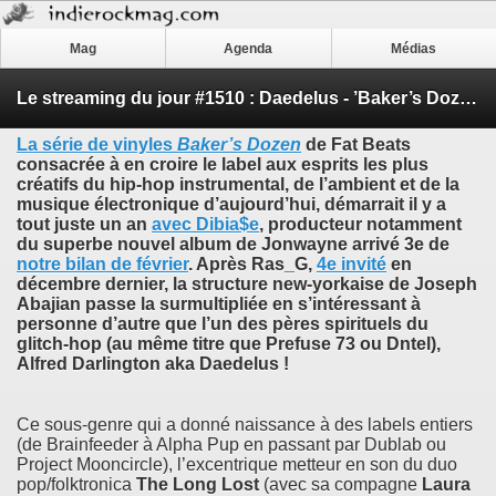
Mag
Agenda
Médias
Le streaming du jour #1510 : Daedelus - ’Baker’s Dozen’
La série de vinyles
Baker’s Dozen
de Fat Beats
consacrée à en croire le label aux esprits les plus
créatifs du hip-hop instrumental, de l’ambient et de la
musique électronique d’aujourd’hui, démarrait il y a
tout juste un an
avec
Dibia$e
, producteur notamment
du superbe nouvel album de
Jonwayne
arrivé 3e de
notre bilan de février
. Après
Ras_G
,
4e invité
en
décembre dernier, la structure new-yorkaise de
Joseph
Abajian
passe la surmultipliée en s’intéressant à
personne d’autre que l’un des pères spirituels du
glitch-hop (au même titre que
Prefuse 73
ou
Dntel
),
Alfred Darlington
aka
Daedelus
!
Ce sous-genre qui a donné naissance à des labels entiers
(de Brainfeeder à Alpha Pup en passant par Dublab ou
Project Mooncircle), l’excentrique metteur en son du duo
pop/folktronica
The Long Lost
(avec sa compagne
Laura