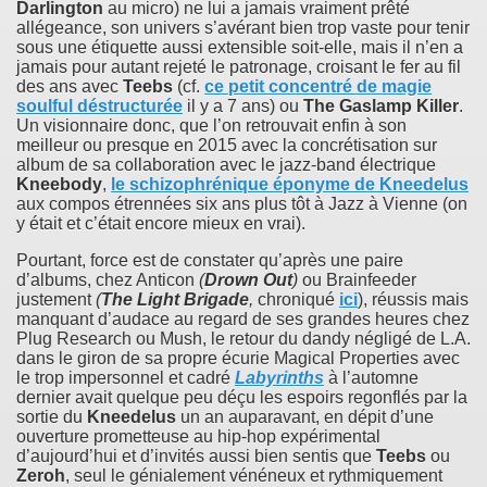
Darlington
au micro) ne lui a jamais vraiment prêté
allégeance, son univers s’avérant bien trop vaste pour tenir
sous une étiquette aussi extensible soit-elle, mais il n’en a
jamais pour autant rejeté le patronage, croisant le fer au fil
des ans avec
Teebs
(cf.
ce petit concentré de magie
soulful déstructurée
il y a 7 ans) ou
The Gaslamp Killer
.
Un visionnaire donc, que l’on retrouvait enfin à son
meilleur ou presque en 2015 avec la concrétisation sur
album de sa collaboration avec le jazz-band électrique
Kneebody
,
le schizophrénique éponyme de
Kneedelus
aux compos étrennées six ans plus tôt à Jazz à Vienne (on
y était et c’était encore mieux en vrai).
Pourtant, force est de constater qu’après une paire
d’albums, chez Anticon
(
Drown Out
)
ou Brainfeeder
justement
(
The Light Brigade
,
chroniqué
ici
), réussis mais
manquant d’audace au regard de ses grandes heures chez
Plug Research ou Mush, le retour du dandy négligé de L.A.
dans le giron de sa propre écurie Magical Properties avec
le trop impersonnel et cadré
Labyrinths
à l’automne
dernier avait quelque peu déçu les espoirs regonflés par la
sortie du
Kneedelus
un an auparavant, en dépit d’une
ouverture prometteuse au hip-hop expérimental
d’aujourd’hui et d’invités aussi bien sentis que
Teebs
ou
Zeroh
, seul le génialement vénéneux et rythmiquement