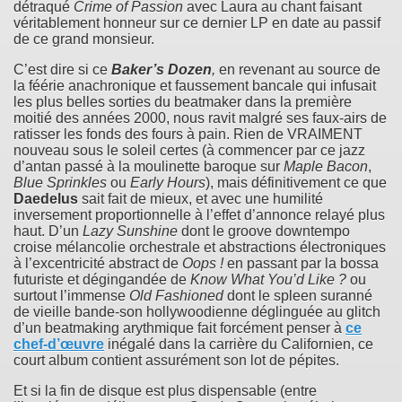
détraqué
Crime of Passion
avec Laura au chant faisant
véritablement honneur sur ce dernier LP en date au passif
de ce grand monsieur.
C’est dire si ce
Baker’s Dozen
,
en revenant au source de
la féérie anachronique et faussement bancale qui infusait
les plus belles sorties du beatmaker dans la première
moitié des années 2000, nous ravit malgré ses faux-airs de
ratisser les fonds des fours à pain. Rien de VRAIMENT
nouveau sous le soleil certes (à commencer par ce jazz
d’antan passé à la moulinette baroque sur
Maple Bacon
,
Blue Sprinkles
ou
Early Hours
), mais définitivement ce que
Daedelus
sait fait de mieux, et avec une humilité
inversement proportionnelle à l’effet d’annonce relayé plus
haut. D’un
Lazy Sunshine
dont le groove downtempo
croise mélancolie orchestrale et abstractions électroniques
à l’excentricité abstract de
Oops !
en passant par la bossa
futuriste et dégingandée de
Know What You’d Like ?
ou
surtout l’immense
Old Fashioned
dont le spleen suranné
de vieille bande-son hollywoodienne déglinguée au glitch
d’un beatmaking arythmique fait forcément penser à
ce
chef-d’œuvre
inégalé dans la carrière du Californien, ce
court album contient assurément son lot de pépites.
Et si la fin de disque est plus dispensable (entre