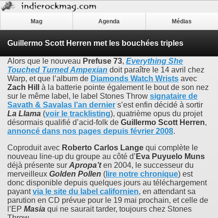
Mag
Agenda
Médias
Guillermo Scott Herren met les bouchées triples
Alors que le nouveau
Prefuse 73
,
Everything She
Touched Turned Ampexian
doit paraître le 14 avril chez
Warp, et que l’album de
Diamonds Watch Wrists
avec
Zach Hill
à la batterie pointe également le bout de son nez
sur le même label, le label Stones Throw
signataire de
Savath & Savalas
l’an dernier
s’est enfin décidé à sortir
La Llama
(
voir le tracklisting
), quatrième opus du projet
désormais qualifié d’acid-folk de
Guillermo Scott Herren
,
annoncé dans nos pages depuis février 2008
.
Coproduit avec
Roberto Carlos Lange
qui complète le
nouveau line-up du groupe au côté d’
Eva Puyuelo Muns
déjà présente sur
Apropa’t
en 2004, le successeur du
merveilleux
Golden Pollen
(
lire notre chronique
) est
donc disponible depuis quelques jours au téléchargement
payant
via le site du label californien
, en attendant sa
parution en CD prévue pour le 19 mai prochain, et celle de
l’EP
Masia
qui ne saurait tarder, toujours chez Stones
Throw.