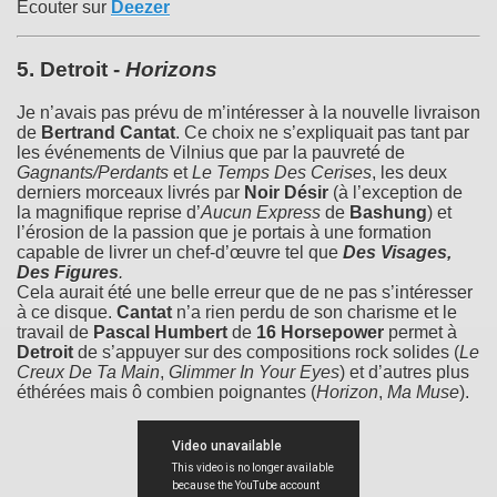
Écouter sur
Deezer
5.
Detroit
-
Horizons
Je n’avais pas prévu de m’intéresser à la nouvelle livraison
de
Bertrand Cantat
. Ce choix ne s’expliquait pas tant par
les événements de Vilnius que par la pauvreté de
Gagnants/Perdants
et
Le Temps Des Cerises
, les deux
derniers morceaux livrés par
Noir Désir
(à l’exception de
la magnifique reprise d’
Aucun Express
de
Bashung
) et
l’érosion de la passion que je portais à une formation
capable de livrer un chef-d’œuvre tel que
Des Visages,
Des Figures
.
Cela aurait été une belle erreur que de ne pas s’intéresser
à ce disque.
Cantat
n’a rien perdu de son charisme et le
travail de
Pascal Humbert
de
16 Horsepower
permet à
Detroit
de s’appuyer sur des compositions rock solides (
Le
Creux De Ta Main
,
Glimmer In Your Eyes
) et d’autres plus
éthérées mais ô combien poignantes (
Horizon
,
Ma Muse
).