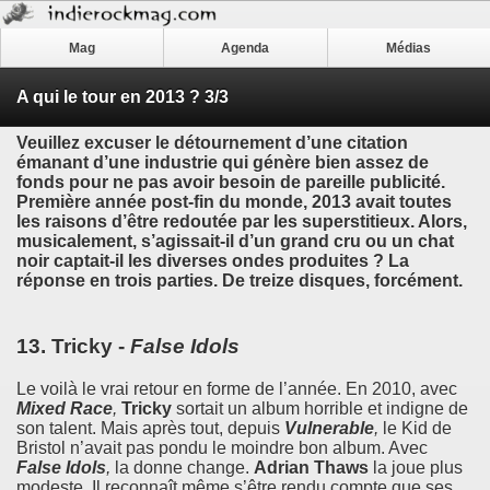
Mag
Agenda
Médias
A qui le tour en 2013 ? 3/3
Veuillez excuser le détournement d’une citation
émanant d’une industrie qui génère bien assez de
fonds pour ne pas avoir besoin de pareille publicité.
Première année post-fin du monde, 2013 avait toutes
les raisons d’être redoutée par les superstitieux. Alors,
musicalement, s’agissait-il d’un grand cru ou un chat
noir captait-il les diverses ondes produites ? La
réponse en trois parties. De treize disques, forcément.
13.
Tricky
-
False Idols
Le voilà le vrai retour en forme de l’année. En 2010, avec
Mixed Race
,
Tricky
sortait un album horrible et indigne de
son talent. Mais après tout, depuis
Vulnerable
,
le Kid de
Bristol n’avait pas pondu le moindre bon album. Avec
False Idols
,
la donne change.
Adrian Thaws
la joue plus
modeste. Il reconnaît même s’être rendu compte que ses