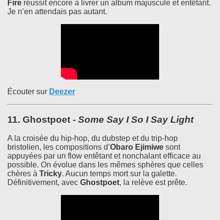
Fire
réussit encore à livrer un album majuscule et entêtant.
Je n’en attendais pas autant.
Écouter sur
Deezer
11.
Ghostpoet
-
Some Say I So I Say Light
A la croisée du hip-hop, du dubstep et du trip-hop
bristolien, les compositions d’
Obaro Ejimiwe
sont
appuyées par un flow entêtant et nonchalant efficace au
possible. On évolue dans les mêmes sphères que celles
chères à
Tricky
. Aucun temps mort sur la galette.
Définitivement, avec
Ghostpoet
, la relève est prête.