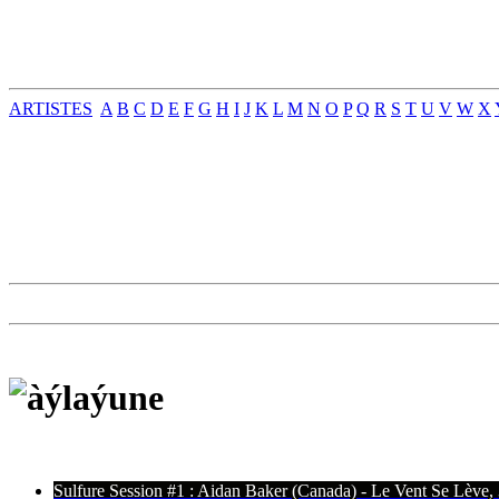
ARTISTES
A
B
C
D
E
F
G
H
I
J
K
L
M
N
O
P
Q
R
S
T
U
V
W
X
Sulfure Session #1 : Aidan Baker (Canada) - Le Vent Se Lève,