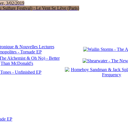
ve, 3/02/2019
Sulfure Festival) - Le Vent Se Lève (Paris)
nade EP