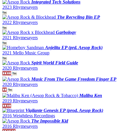
Integrated Tech Solutions
2023 Rhymesayers
The Recycling Bin EP
2022 Rhymesayers
Garbology
2021 Rhymesayers
Anjelitu EP (prd. Aesop Rock)
2021 Mello Music Group
Spirit World Field Guide
2020 Rhymesayers
Music From The Game Freedom Finger EP
2020 Rhymesayers
Malibu Ken
2019 Rhymesayers
Vigilante Genesis EP (prod. Aesop Rock)
2016 Weightless Recordings
The Impossible Kid
2016 Rhymesayers