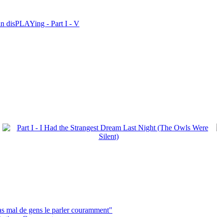
n disPLAYing - Part I - V
pas mal de gens le parler couramment"