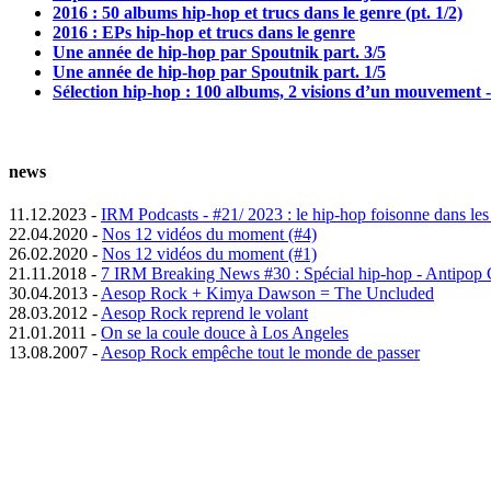
2016 : 50 albums hip-hop et trucs dans le genre (pt. 1/2)
2016 : EPs hip-hop et trucs dans le genre
Une année de hip-hop par Spoutnik part. 3/5
Une année de hip-hop par Spoutnik part. 1/5
Sélection hip-hop : 100 albums, 2 visions d’un mouvement -
news
11.12.2023 -
IRM Podcasts - #21/ 2023 : le hip-hop foisonne dans les
22.04.2020 -
Nos 12 vidéos du moment (#4)
26.02.2020 -
Nos 12 vidéos du moment (#1)
21.11.2018 -
7 IRM Breaking News #30 : Spécial hip-hop - Antipop 
30.04.2013 -
Aesop Rock + Kimya Dawson = The Uncluded
28.03.2012 -
Aesop Rock reprend le volant
21.01.2011 -
On se la coule douce à Los Angeles
13.08.2007 -
Aesop Rock empêche tout le monde de passer