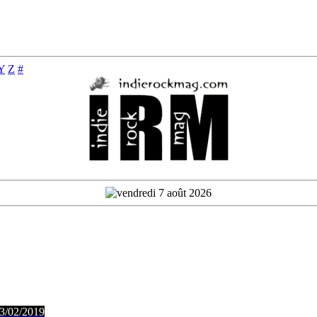
Y
Z
#
 3/02/2019