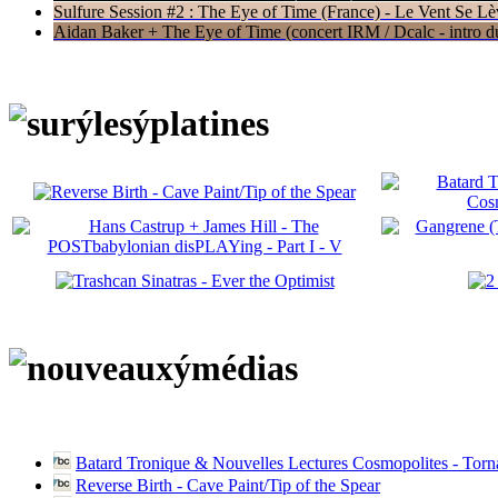
Sulfure Session #2 : The Eye of Time (France) - Le Vent Se Lè
Aidan Baker + The Eye of Time (concert IRM / Dcalc - intro du 
Batard Tronique & Nouvelles Lectures Cosmopolites - Tor
Reverse Birth - Cave Paint/Tip of the Spear