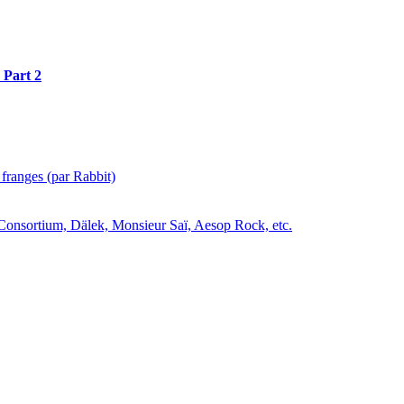
 Part 2
 franges (par Rabbit)
Consortium, Dälek, Monsieur Saï, Aesop Rock, etc.