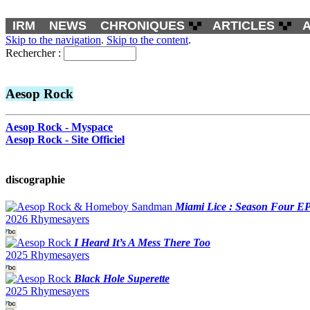
IRM
NEWS
CHRONIQUES
ARTICLES
Skip to the navigation
.
Skip to the content
.
Rechercher :
Aesop Rock
Aesop Rock - Myspace
Aesop Rock - Site Officiel
discographie
Miami Lice : Season Four E
2026 Rhymesayers
I Heard It’s A Mess There Too
2025 Rhymesayers
Black Hole Superette
2025 Rhymesayers