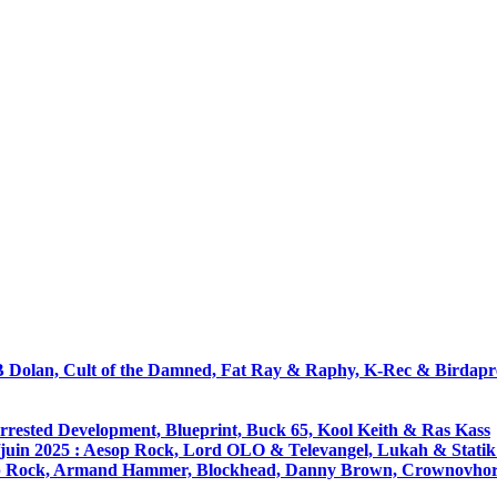
 : B Dolan, Cult of the Damned, Fat Ray & Raphy, K-Rec & Birda
Arrested Development, Blueprint, Buck 65, Kool Keith & Ras Kass
i/juin 2025 : Aesop Rock, Lord OLO & Televangel, Lukah & Stati
esop Rock, Armand Hammer, Blockhead, Danny Brown, Crownovhorn