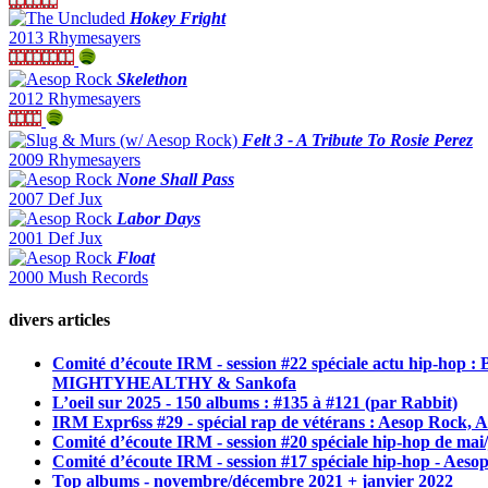
Hokey Fright
2013 Rhymesayers
Skelethon
2012 Rhymesayers
Felt 3 - A Tribute To Rosie Perez
2009 Rhymesayers
None Shall Pass
2007 Def Jux
Labor Days
2001 Def Jux
Float
2000 Mush Records
divers articles
Comité d’écoute IRM - session #22 spéciale actu hip-hop
MIGHTYHEALTHY & Sankofa
L’oeil sur 2025 - 150 albums : #135 à #121 (par Rabbit)
IRM Expr6ss #29 - spécial rap de vétérans : Aesop Rock, 
Comité d’écoute IRM - session #20 spéciale hip-hop de ma
Comité d’écoute IRM - session #17 spéciale hip-hop - A
Top albums - novembre/décembre 2021 + janvier 2022