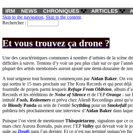
IRM
NEWS
CHRONIQUES
ARTICLES
Skip to the navigation
.
Skip to the content
.
Rechercher :
Et vous trouvez ça drone ?
Une des caractéristiques communes à nombre d’artistes de la scène dron
difficiles à suivre. Tentons d’y voir un peu plus clair sur ce que l’a
plupart des artists mentionnés auront ajouté une demi-douzaine de nou
A tout seigneur tout honneur, commençons par
Aidan Baker
. On vou
qui sortira le 15 mars prochain sur The Kora Records et qui peut déjà 
fourmille de projets parmi lesquels
Refuge From Oblivion
,
album d’a
Records et les rééditions de
Noise of Silence
et de l’EP
Orange
- sur 
intitulé
Fools, Redeemers
et prévu chez Alien8 Recordings ainsi qu’un
de
Bloody Panda
au sein de l’entité
Scythling
pour un
Smokefall
pr
publiera très prochainement une interview d’
Aidan Baker
dans laquel
Puisque l’on vient de mentionner
Thisquietarmy
, signalons que ce c
mars chez Aurora Borealis, puis avec l’EP
Valley
qui devrait voir le 
suite au
Death
paru l’an dernier. Et ce n’est pas terminé puisqu’en fin