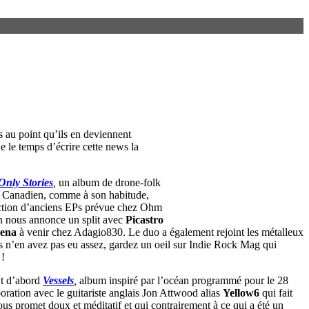
s au point qu’ils en deviennent
e le temps d’écrire cette news la
Only Stories
,
un album de drone-folk
e Canadien, comme à son habitude,
ction d’anciens EPs prévue chez Ohm
n nous annonce un split avec
Picastro
ena
à venir chez Adagio830. Le duo a également rejoint les métalleux
s n’en avez pas eu assez, gardez un oeil sur Indie Rock Mag qui
 !
out d’abord
Vessels
,
album inspiré par l’océan programmé pour le 28
boration avec le guitariste anglais Jon Attwood alias
Yellow6
qui fait
us promet doux et méditatif et qui contrairement à ce qui a été un