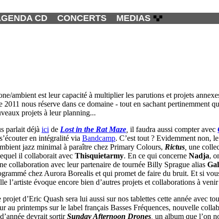
AGENDA CD
CONCERTS
MEDIAS
e/ambient est leur capacité à multiplier les parutions et projets annexe
nnée 2011 nous réserve dans ce domaine - tout en sachant pertinemment qu
veaux projets à leur planning...
s parlait déjà
ici
de
Lost in the Rat Maze
,
il faudra aussi compter avec
s’écouter en intégralité via
Bandcamp
. C’est tout ? Evidemment non, l
mbient jazz minimal à paraître chez Primary Colours,
Rictus
,
une colle
lequel il collaborait avec
Thisquietarmy
. En ce qui concerne
Nadja
, o
e collaboration avec leur partenaire de tournée Billy Sprague alias
Gal
ogrammé chez Aurora Borealis et qui promet de faire du bruit. Et si vou
le l’artiste évoque encore bien d’autres projets et collaborations à venir
e projet d’Eric Quash sera lui aussi sur nos tablettes cette année avec t
jour au printemps sur le label français Basses Fréquences, nouvelle colla
 d’année devrait sortir
Sunday Afternoon Drones
,
un album que l’on no