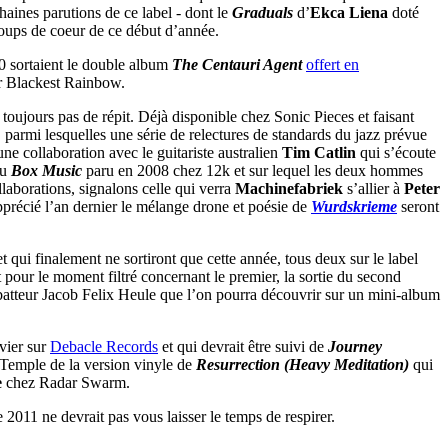
aines parutions de ce label - dont le
Graduals
d’
Ekca Liena
doté
coups de coeur de ce début d’année.
0 sortaient le double album
The Centauri Agent
offert en
ur Blackest Rainbow.
 toujours pas de répit. Déjà disponible chez Sonic Pieces et faisant
parmi lesquelles une série de relectures de standards du jazz prévue
 une collaboration avec le guitariste australien
Tim Catlin
qui s’écoute
au
Box Music
paru en 2008 chez 12k et sur lequel les deux hommes
llaborations, signalons celle qui verra
Machinefabriek
s’allier à
Peter
apprécié l’an dernier le mélange drone et poésie de
Wurdskrieme
seront
ui finalement ne sortiront que cette année, tous deux sur le label
our le moment filtré concernant le premier, la sortie du second
 du batteur Jacob Felix Heule que l’on pourra découvrir sur un mini-album
nvier sur
Debacle Records
et qui devrait être suivi de
Journey
 Temple de la version vinyle de
Resurrection (Heavy Meditation)
qui
e
chez Radar Swarm.
2011 ne devrait pas vous laisser le temps de respirer.