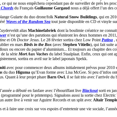
ce qui ne nous empêchera cependant pas de surveiller de près les proch
t Chords
du Français
Guillaume Gargaud
nous a déjà offert l’un des 
olange Gularte du duo drone/folk
Natural Snow Buildings
, qui en 201
héré
Waves of the Random Sea
tout juste disponible en CD et vinyle s
Zuyderveldt alias
Machinefabriek
dont la boulimie créatrice ne connait
wer
n’est qu’une des parutions qui réuniront les deux hommes en 2011, 
tine
et
Oh Doctor Jesus
. Le 28 février sortira chez Low Point
Patina
,
publier en mars
Birds in the Box
(avec
Stephen Vitiello
), qui fait suite 
ailloux ou encore du papier d’aluminium... Et toujours au chapitre des co
 de la série
Mort Aux Vaches
du label Staalplaat. Enfin, ceux qui ont 
strement, sortira en avril sur le label japonais Spekk.
iti
avec pour commencer deux albums initialement prévus pour 2010 et q
ms
du duo
Higuma
qu’Evan forme avec Lisa McGee. Si peu d’infos ont p
us. Quant à leur projet phare
Barn Owl
, il se fait trio avec l’arrivée
 l’année a débuté en fanfare avec l’ébouriffant live
Blackout
sorti en ja
(programmé pour le printemps). Signalons aussi la sortie chez Electric
’un autre live à venir sur Aguirre Records et un split avec
Altaïr Templ
 à faire une croix sur vos espoirs d’entretenir une vie sociale, l’année 