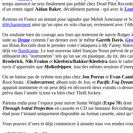
temps annoncé ne sera finalement pas publié chez Dead Pilot Records, 
d’un remix signé
Aidan Baker
, décidément partout - qui avec le
Los
Restons en France un instant pour signaler que Mehdi Ameziane et S
téléchargement
ainsi qu’un opus en solo chacun, reviennent avec l’ét
On souhaite bien du courage aux fous qui tenteront de suivre Rutger 
suite au
Drape
commis l’an dernier avec le même
Gareth Davis
,
Gro
sur Brian Records dont le premier volet s’attaquera à
My Funny Valen
déjà via
Bandcamp
. Le tout nouveau label français Nuun prévoit de 
utilisaient des "instruments" tels qu’un sac en plastique, du riz, des c
Broderick
,
Nils Frahm
et
Kleefstra/Bakker/Kleefstra
dans le cadre
ravis d’apprendre que
Molkedrippen
,
issu des mêmes sessions d’enregi
On ne baisse pas de rythme non plus chez
Jon Porras
et
Evan Camin
Root Strata :
Undercurrent
,
album solo de Jon, et
Pacific Fog Drea
apparait imminente et on peut déjà en découvrir deux extraits ci-desso
prévu dans l’année si tout va bien chez Thrill Jockey.
Partons enfin pour l’espace pour suivre Justin Wright (
Expo 70
) dont
Through Astral Projection
en cassette et CD sur Immune Recordings 
était pour l’instant uniquement disponible au format cassette, ainsi qu
Vous pouvez d’ores et déjà commencer à annuler tous vos rendez-vous et