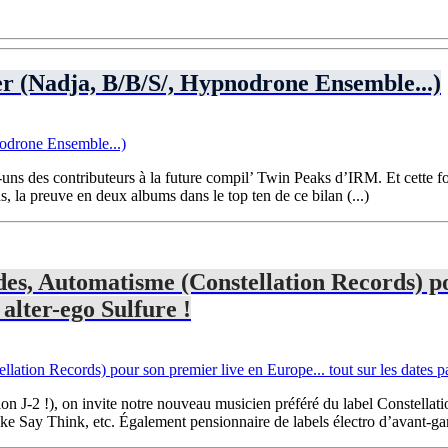
er (Nadja, B/B/S/, Hypnodrone Ensemble...)
ns des contributeurs à la future compil’ Twin Peaks d’IRM. Et cette fo
as, la preuve en deux albums dans le top ten de ce bilan (...)
des, Automatisme (Constellation Records) po
alter-ego Sulfure !
on J-2 !), on invite notre nouveau musicien préféré du label Constellat
Say Think, etc. Également pensionnaire de labels électro d’avant-garde