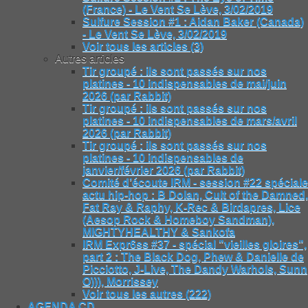
(France) - Le Vent Se Lève, 3/02/2019
Sulfure Session #1 : Aidan Baker (Canada)
- Le Vent Se Lève, 3/02/2019
Voir tous les articles (3)
Autres articles
Tir groupé : ils sont passés sur nos
platines - 10 indispensables de mai/juin
2026 (par Rabbit)
Tir groupé : ils sont passés sur nos
platines - 10 indispensables de mars/avril
2026 (par Rabbit)
Tir groupé : ils sont passés sur nos
platines - 10 indispensables de
janvier/février 2026 (par Rabbit)
Comité d’écoute IRM - session #22 spéciale
actu hip-hop : B Dolan, Cult of the Damned,
Fat Ray & Raphy, K-Rec & Birdapres, Lice
(Aesop Rock & Homeboy Sandman),
MIGHTYHEALTHY & Sankofa
IRM Expr6ss #37 - spécial "vieilles gloires",
part 2 : The Black Dog, Phew & Danielle de
Picciotto, J-Live, The Dandy Warhols, Sunn
O))), Morrissey
Voir tous les autres (222)
AGENDA CD