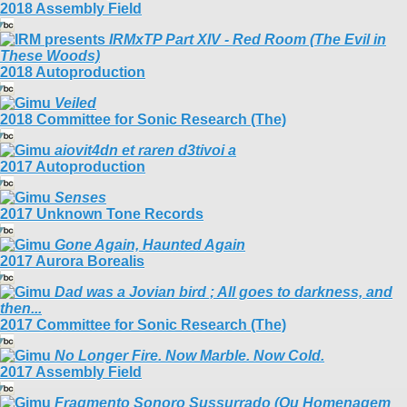
2018 Assembly Field
IRMxTP Part XIV - Red Room (The Evil in
These Woods)
2018 Autoproduction
Veiled
2018 Committee for Sonic Research (The)
aiovit4dn et raren d3tivoi a
2017 Autoproduction
Senses
2017 Unknown Tone Records
Gone Again, Haunted Again
2017 Aurora Borealis
Dad was a Jovian bird ; All goes to darkness, and
then​.​.​.
2017 Committee for Sonic Research (The)
No Longer Fire. Now Marble. Now Cold.
2017 Assembly Field
Fragmento Sonoro Sussurrado (Ou Homenagem