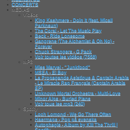
CONCERTS
MEDIAS
Vidéos
King Kashmere - Doin It (feat. Micall
Parknsun)
The Coral - Let The Music Play
Beck - Ride Lonesome
Gangrene (The Alchemist & Oh No) -
Forever
Chuck Strangers - G Pack
Voir toutes les vidéos (7558)
MP3
Miss Marvel - "Junkfood"
MSEA - Ei Boy
La Propagande Asiatique & Captain Arabia
- Le Miracle Rap Français (Captain Arabia
EP)
Unknown Mortal Orchestra - Multi-Love
Minor Alps - Buried Plans
Voir tous les mp3 (240)
Spotify
Loch Lomond - We Go There Often
Haermape - Pop på svenska
Autophagie - Album by Kill The Thrill |
Spotify