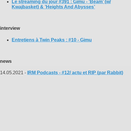
Le streaming du jour #391 : Gimu - ’Beam’ (w/
Kwajbasket) & ’Heights And Abysses’
interview
Entretiens à Twin Peaks : #10 - Gimu
news
14.05.2021 -
IRM Podcasts - #12/ actu et RIP (par Rabbit)