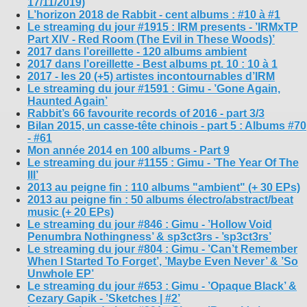
17/11/2019)
L’horizon 2018 de Rabbit - cent albums : #10 à #1
Le streaming du jour #1915 : IRM presents - ’IRMxTP
Part XIV - Red Room (The Evil in These Woods)’
2017 dans l’oreillette - 120 albums ambient
2017 dans l’oreillette - Best albums pt. 10 : 10 à 1
2017 - les 20 (+5) artistes incontournables d’IRM
Le streaming du jour #1591 : Gimu - ’Gone Again,
Haunted Again’
Rabbit’s 66 favourite records of 2016 - part 3/3
Bilan 2015, un casse-tête chinois - part 5 : Albums #70
- #61
Mon année 2014 en 100 albums - Part 9
Le streaming du jour #1155 : Gimu - ’The Year Of The
Ill’
2013 au peigne fin : 110 albums "ambient" (+ 30 EPs)
2013 au peigne fin : 50 albums électro/abstract/beat
music (+ 20 EPs)
Le streaming du jour #846 : Gimu - ’Hollow Void
Penumbra Nothingness’ & sp3ct3rs - ’sp3ct3rs’
Le streaming du jour #804 : Gimu - ’Can’t Remember
When I Started To Forget’, ’Maybe Even Never’ & ’So
Unwhole EP’
Le streaming du jour #653 : Gimu - ’Opaque Black’ &
Cezary Gapik - ’Sketches | #2’