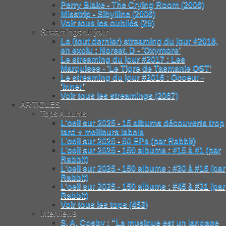
Perry Blake - The Crying Room (2006)
Misstrip - Sibylline (2006)
Voir tous les oubliés (29)
Streamings du jour
Le (tout dernier) streaming du jour #2018,
en exclu : Norset. D - ’Oxymore’
Le streaming du jour #2017 : Les
Marquises - ’Le Tigre de Tasmanie OST’
Le streaming du jour #2016 : Ocoeur -
’Inner’
Voir tous les streamings (2067)
ARTICLES
Tops Albums
L’oeil sur 2025 - 15 albums découverts trop
tard + meilleurs labels
L’oeil sur 2025 - 50 EPs (par Rabbit)
L’oeil sur 2025 - 150 albums : #15 à #1 (par
Rabbit)
L’oeil sur 2025 - 150 albums : #30 à #16 (par
Rabbit)
L’oeil sur 2025 - 150 albums : #45 à #31 (par
Rabbit)
Voir tous les tops (453)
Interviews
S. A. Cosby : "La musique est un langage