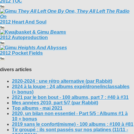
2012 TOC
They All Left One By One, They All Left The Radio
On
2012 Heart And Soul
Beams
2012 Autoproduction
Heights And Abysses
2012 Pocket Fields
divers articles
2020-2024 : une rétro alternative (par Rabbit)
2024 à la loupe : 24 albums expé/drone/inclassables
(+ bonus)
2021 par le bon bout - 100 albums, part 7 : #40 à #31
Mes années 2010, part 5/7 (par Rabbit)
Top albums - mai 2021
2020, un bilan non essentiel - Part 5/5 : Albums #1 à
10 + bonus
2019 sans le confort(misme) - 100 albums : #100 à #81
Tir groupé : ils sont passés sur nos platines (11/11 -