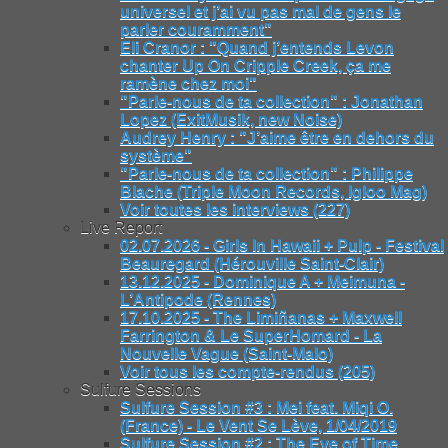
universel et j’ai vu pas mal de gens le
parler couramment"
Eli Cranor : "Quand j’entends Levon
chanter Up On Cripple Creek, ça me
ramène chez moi"
"Parle-nous de ta collection" : Jonathan
Lopez (ExitMusik, new Noise)
Audrey Henry : "J’aime être en dehors du
système"
"Parle-nous de ta collection" : Philippe
Blache (Triple Moon Records, Igloo Mag)
Voir toutes les interviews (227)
Live Report
02.07.2026 - Girls In Hawaii + Pulp - Festival
Beauregard (Hérouville Saint-Clair)
13.12.2025 - Dominique A + Meimuna -
L’Antipode (Rennes)
17.10.2025 - The Limiñanas + Maxwell
Farrington & Le SuperHomard - La
Nouvelle Vague (Saint-Malo)
Voir tous les compte-rendus (205)
Sulfure Sessions
Sulfure Session #3 : Mei feat. Miqi O.
(France) - Le Vent Se Lève, 1/04/2019
Sulfure Session #2 : The Eye of Time