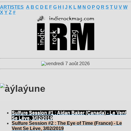
ARTISTES
A
B
C
D
E
F
G
H
I
J
K
L
M
N
O
P
Q
R
S
T
U
V
W
X
Y
Z
#
Sulfure Session #1 : Aidan Baker (Canada) - Le Vent
Se Lève, 3/02/2019
Sulfure Session #2 : The Eye of Time (France) - Le
Vent Se Lève, 3/02/2019