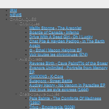
IRM
NEWS
CHRONIQUES
Chroniques
Wailin Storms - The Arsonist
Boards of Canada - Inferno
Drive With A Dead Girl - Oh ! Lucky
Chat Pile & Hayden Pedigo - In The Earth
Again
⊙ - Ethel / Macon Heights EP
Voir toutes les chroniques (874)
Avis Express
Reverse Birth - Cave Paint/Tip of the Spear
Evanora Unlimited - Portraits from Memory
EP
HWXXNG - K-Core
Sutegoro - Street Battle
Audrey Henry - No Venom In Paradise EP
Voir tous les avis express (1444)
Chefs-d'oeuvre oubliés
Pale Saints - The Comforts Of Madness
(1990)
Trivo - Emoterapia (2009)