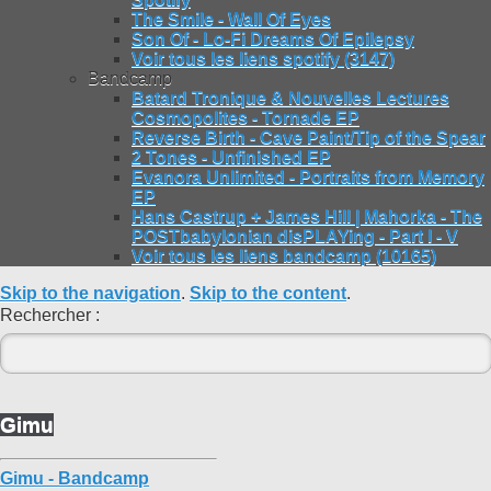
The Smile - Wall Of Eyes
Son Of - Lo-Fi Dreams Of Epilepsy
Voir tous les liens spotify (3147)
Bandcamp
Batard Tronique & Nouvelles Lectures
Cosmopolites - Tornade EP
Reverse Birth - Cave Paint/Tip of the Spear
2 Tones - Unfinished EP
Evanora Unlimited - Portraits from Memory
EP
Hans Castrup + James Hill | Mahorka - The
POSTbabylonian disPLAYing - Part I - V
Voir tous les liens bandcamp (10165)
Skip to the navigation
.
Skip to the content
.
Rechercher :
Gimu
Gimu - Bandcamp