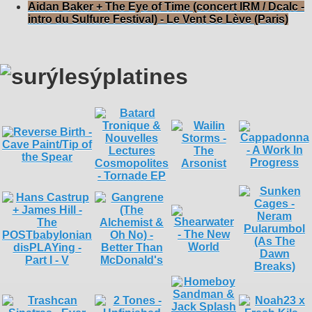
Aidan Baker + The Eye of Time (concert IRM / Dcalc -
intro du Sulfure Festival) - Le Vent Se Lève (Paris)