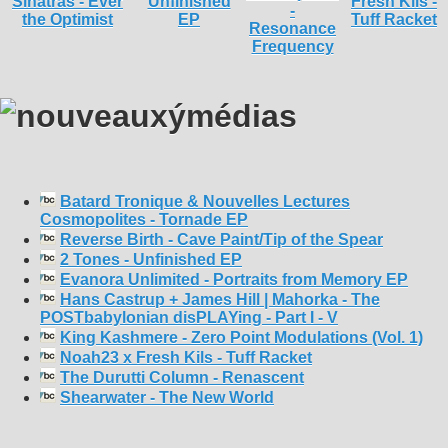
Batard Tronique & Nouvelles Lectures
Cosmopolites - Tornade EP
Reverse Birth - Cave Paint/Tip of the Spear
2 Tones - Unfinished EP
Evanora Unlimited - Portraits from Memory EP
Hans Castrup + James Hill | Mahorka - The
POSTbabylonian disPLAYing - Part I - V
King Kashmere - Zero Point Modulations (Vol. 1)
Noah23 x Fresh Kils - Tuff Racket
The Durutti Column - Renascent
Shearwater - The New World