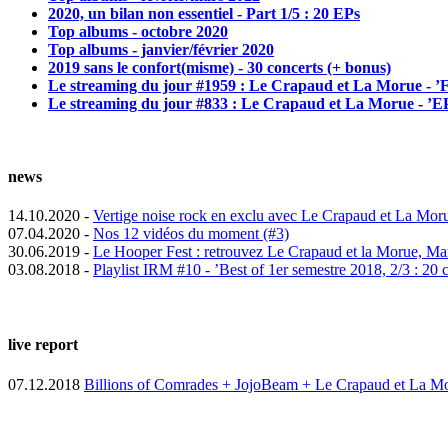
2020, un bilan non essentiel - Part 1/5 : 20 EPs
Top albums - octobre 2020
Top albums - janvier/février 2020
2019 sans le confort(misme) - 30 concerts (+ bonus)
Le streaming du jour #1959 : Le Crapaud et La Morue - 
Le streaming du jour #833 : Le Crapaud et La Morue - ’E
news
14.10.2020 -
Vertige noise rock en exclu avec Le Crapaud et La Mor
07.04.2020 -
Nos 12 vidéos du moment (#3)
30.06.2019 -
Le Hooper Fest : retrouvez Le Crapaud et la Morue, Marc
03.08.2018 -
Playlist IRM #10 - ’Best of 1er semestre 2018, 2/3 : 20 
live report
07.12.2018
Billions of Comrades + JojoBeam + Le Crapaud et La Moru