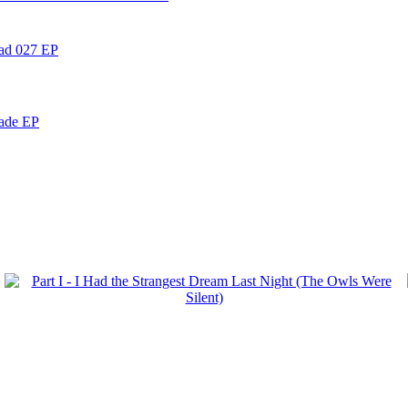
ead 027 EP
nade EP