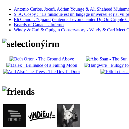
Antonio Carlos, Jocafi, Adrian Younge & Ali Shaheed Muham
S. A. Cosby : "La musique est un langage universel et j’ai vu 
Eli Cranor : "Quand j’entends Levon chanter Up On Cripple C
Boards of Canada - Inferno
Windy & Carl & Optigan Conservatory - Windy & Carl Meet O