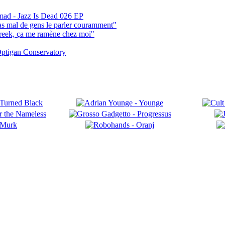
mad - Jazz Is Dead 026 EP
pas mal de gens le parler couramment"
reek, ça me ramène chez moi"
ptigan Conservatory