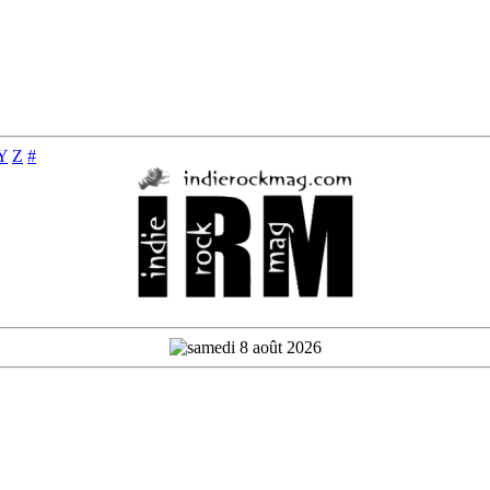
Y
Z
#