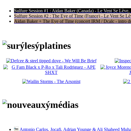
Sulfure Session #1 : Aidan Baker (Canada) - Le Vent Se Lève,
Sulfure Session #2 : The Eye of Time (France) - Le Vent Se Lè
Aidan Baker + The Eye of Time (concert IRM / Dcalc - intro du 
Antonio Carlos, Jocafi, Adrian Younge & Ali Shaheed Muh