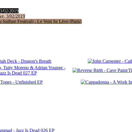
 3/02/2019
ve, 3/02/2019
Sulfure Festival) - Le Vent Se Lève (Paris)
ammad - Jazz Is Dead 026 EP