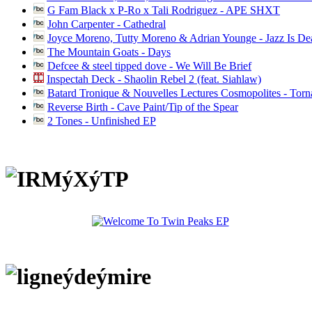
G Fam Black x P-Ro x Tali Rodriguez - APE SHXT
John Carpenter - Cathedral
Joyce Moreno, Tutty Moreno & Adrian Younge - Jazz Is D
The Mountain Goats - Days
Defcee & steel tipped dove - We Will Be Brief
Inspectah Deck - Shaolin Rebel 2 (feat. Siahlaw)
Batard Tronique & Nouvelles Lectures Cosmopolites - Tor
Reverse Birth - Cave Paint/Tip of the Spear
2 Tones - Unfinished EP