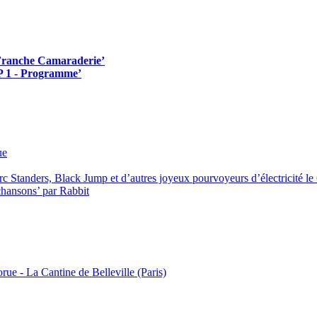
’Franche Camaraderie’
P 1 - Programme’
ue
 Standers, Black Jump et d’autres joyeux pourvoyeurs d’électricité le 6
chansons’ par Rabbit
e - La Cantine de Belleville (Paris)