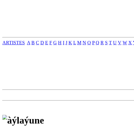
ARTISTES
A
B
C
D
E
F
G
H
I
J
K
L
M
N
O
P
Q
R
S
T
U
V
W
X