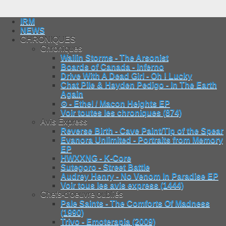
IRM
NEWS
CHRONIQUES
Chroniques
Wailin Storms - The Arsonist
Boards of Canada - Inferno
Drive With A Dead Girl - Oh ! Lucky
Chat Pile & Hayden Pedigo - In The Earth
Again
⊙ - Ethel / Macon Heights EP
Voir toutes les chroniques (874)
Avis Express
Reverse Birth - Cave Paint/Tip of the Spear
Evanora Unlimited - Portraits from Memory
EP
HWXXNG - K-Core
Sutegoro - Street Battle
Audrey Henry - No Venom In Paradise EP
Voir tous les avis express (1444)
Chefs-d'oeuvre oubliés
Pale Saints - The Comforts Of Madness
(1990)
Trivo - Emoterapia (2009)