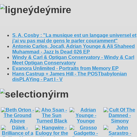
S. A. Cosby : "La musique est un langage universel et
j’ai vu pas mal de gens le parler couramment"
Antonio Carlos, Jocafi, Adrian Younge & Ali Shaheed
Muhammad - Jazz Is Dead 026 EP
Windy & Carl & Optigan Conservatory - Windy & Carl
Meet Optigan Conservatory
Evanora Unlimited - Portraits from Memory EP
Hans Castrup + James Hill - The POSTbabylonian
disPLAYing - Part I - V