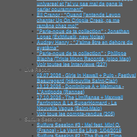
universel et j’ai vu pas mal de gens le
parler couramment"
Eli Cranor : "Quand j’entends Levon
chanter Up On Cripple Creek, ça me
ramène chez moi"
"Parle-nous de ta collection" : Jonathan
Lopez (ExitMusik, new Noise)
Audrey Henry : "J’aime être en dehors du
système"
"Parle-nous de ta collection" : Philippe
Blache (Triple Moon Records, Igloo Mag)
Voir toutes les interviews (227)
Live Report
02.07.2026 - Girls In Hawaii + Pulp - Festival
Beauregard (Hérouville Saint-Clair)
13.12.2025 - Dominique A + Meimuna -
L’Antipode (Rennes)
17.10.2025 - The Limiñanas + Maxwell
Farrington & Le SuperHomard - La
Nouvelle Vague (Saint-Malo)
Voir tous les compte-rendus (205)
Sulfure Sessions
Sulfure Session #3 : Mei feat. Miqi O.
(France) - Le Vent Se Lève, 1/04/2019
Sulfure Session #2 : The Eye of Time