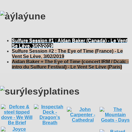
Sulfure Session #1 : Aidan Baker (Canada) - Le Vent
Se Lève, 3/02/2019
Sulfure Session #2 : The Eye of Time (France) - Le
Vent Se Lève, 3/02/2019
Aidan Baker + The Eye of Time (concert IRM / Dcalc -
intro du Sulfure Festival) - Le Vent Se Lève (Paris)