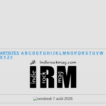
ARTISTES
A
B
C
D
E
F
G
H
I
J
K
L
M
N
O
P
Q
R
S
T
U
V
W
X
Y
Z
#