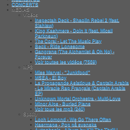
CONCERTS
MEDIAS
Vidéos
Inspectah Deck - Shaolin Rebel 2 (feat.
Siahlaw)
King Kashmere - Doin It (feat. Micall
Parknsun)
The Coral - Let The Music Play
Beck - Ride Lonesome
Gangrene (The Alchemist & Oh No) -
Forever
Voir toutes les vidéos (7559)
MP3
Miss Marvel - "Junkfood"
MSEA - Ei Boy
La Propagande Asiatique & Captain Arabia
- Le Miracle Rap Français (Captain Arabia
EP)
Unknown Mortal Orchestra - Multi-Love
Minor Alps - Buried Plans
Voir tous les mp3 (240)
Spotify
Loch Lomond - We Go There Often
Haermape - Pop på svenska
Autophagie - Album by Kill The Thrill |