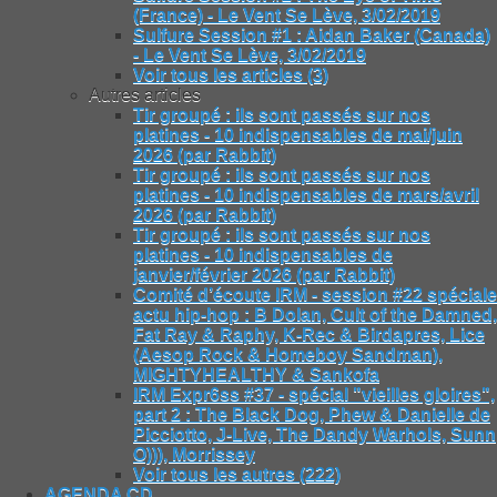
(France) - Le Vent Se Lève, 3/02/2019
Sulfure Session #1 : Aidan Baker (Canada)
- Le Vent Se Lève, 3/02/2019
Voir tous les articles (3)
Autres articles
Tir groupé : ils sont passés sur nos
platines - 10 indispensables de mai/juin
2026 (par Rabbit)
Tir groupé : ils sont passés sur nos
platines - 10 indispensables de mars/avril
2026 (par Rabbit)
Tir groupé : ils sont passés sur nos
platines - 10 indispensables de
janvier/février 2026 (par Rabbit)
Comité d’écoute IRM - session #22 spéciale
actu hip-hop : B Dolan, Cult of the Damned,
Fat Ray & Raphy, K-Rec & Birdapres, Lice
(Aesop Rock & Homeboy Sandman),
MIGHTYHEALTHY & Sankofa
IRM Expr6ss #37 - spécial "vieilles gloires",
part 2 : The Black Dog, Phew & Danielle de
Picciotto, J-Live, The Dandy Warhols, Sunn
O))), Morrissey
Voir tous les autres (222)
AGENDA CD