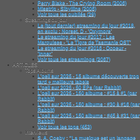
Perry Blake - The Crying Room (2006)
Misstrip - Sibylline (2006)
Voir tous les oubliés (29)
Streamings du jour
Le (tout dernier) streaming du jour #2018,
en exclu : Norset. D - ’Oxymore’
Le streaming du jour #2017 : Les
Marquises - ’Le Tigre de Tasmanie OST’
Le streaming du jour #2016 : Ocoeur -
’Inner’
Voir tous les streamings (2067)
ARTICLES
Tops Albums
L’oeil sur 2025 - 15 albums découverts trop
tard + meilleurs labels
L’oeil sur 2025 - 50 EPs (par Rabbit)
L’oeil sur 2025 - 150 albums : #15 à #1 (par
Rabbit)
L’oeil sur 2025 - 150 albums : #30 à #16 (par
Rabbit)
L’oeil sur 2025 - 150 albums : #45 à #31 (par
Rabbit)
Voir tous les tops (453)
Interviews
S. A. Cosby : "La musique est un langage