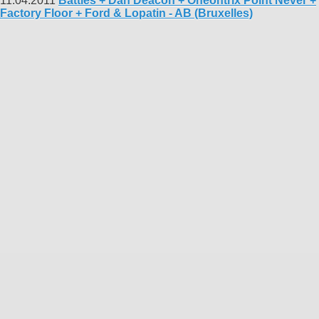
11.04.2011
Battles + Dan Deacon + Oneohtrix Point Never +
Factory Floor + Ford & Lopatin - AB (Bruxelles)