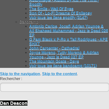
Spotify
The Smile - Wall Of Eyes
Son Of - Lo-Fi Dreams Of Epilepsy
Voir tous les liens spotify (3147)
Bandcamp
Antonio Carlos, Jocafi, Adrian Younge &
Ali Shaheed Muhammad - Jazz Is Dead 026
EP
G Fam Black x P-Ro x Tali Rodriguez - APE
SHXT
John Carpenter - Cathedral
Joyce Moreno, Tutty Moreno & Adrian
Younge - Jazz Is Dead 027 EP
The Mountain Goats - Days
Voir tous les liens bandcamp (10171)
Skip to the navigation
.
Skip to the content
.
Rechercher :
Dan Deacon